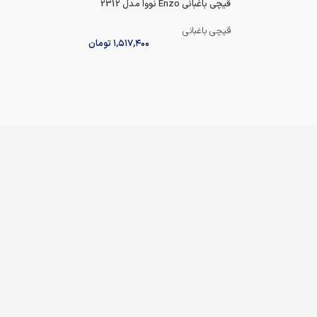
قیچی باغبانی Enzo نووا مدل 2312
قیچی باغبانی
۱,۵۱۷,۴۰۰
تومان
 روی پوست شاخه