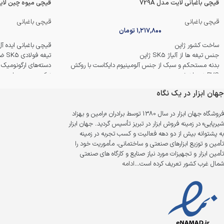
قیچی باغبانی لایت مدل 729A
قیچی میوه چین لایت مد
قیچی باغبانی
قیچی باغبانی
۱,۲۱۷,۸۰۰
تومان
ساخت کشور ژاپن
قیچی باغبانی ایده 
جنس تیغه ها از آلیاژ SK5 ژاپن
تیغه‌ فولادی SK5 ضد زنگ
بدنه مستحکم و سبک از جنس آلومینیوم دایکاست با روکش
دسته‌های ارگونومیک 
PVC ضد لغزش
نوک منحنی و زاویه دا
تیغه های قابل تعویض
ضمانت اصالت و سلام
جهان ابزار در یک نگاه
دارای قفل کن دسته
برش تمیز و بدون آسیب
فروشگاه جهان ابزار در سال 1380 توسط برادران «رامین و بهزاد
سیستم پیچ و مهره قابل تنظیم جهت ایجاد فاصله مناسب بین
شیرپایی» در زمینه فروش ابزار در تبریز تأسیس گردید. جهان ابزار
تیغه ها
به پشتوانه بیش از دو دهه فعالیت و کسب تجربه در زمینه
تأمین و توزیع ابزارهای صنعتی و ساختمانی، مأموریت خود را
تأمین ابزار و تجهیزات مورد نیاز صنایع و کارگاه های صنعتی
شمال غرب کشور تعریف کرده است…
ادامه