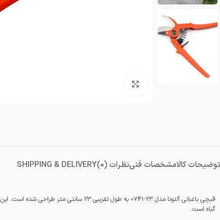
دمنده و مکنده
شستشو و نظافت
شیار کن
هویه برقی
بزرگنمایی تصویر
توضیحات کالا
مشخصات فنی
نظرات (0)
SHIPPING & DELIVERY
قیچی باغبانی آلتونا مدل 23-0741 به طول 
گیاه است.