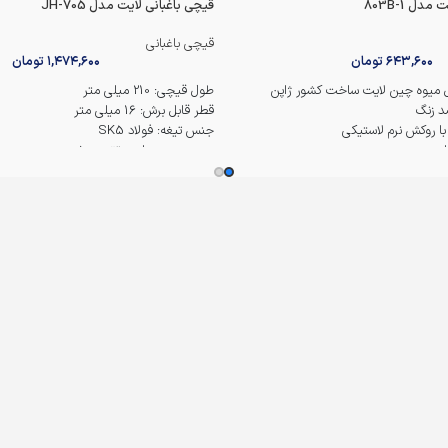
ل 803B-1
قیچی باغبانی لایت مدل 705-JH
قیچی باغبانی
۶۴۳,۶۰۰
تومان
۱,۴۷۴,۶۰۰
تومان
آل میوه چین لایت ساخت کشور ژاپن
طول قیچی: 210 میلی متر
قطر قابل برش: 16 میلی متر
با روکش نرم لاستیکی
جنس تیغه: فولاد SK5
ر
جنس دسته: پلیمر تقویت شده
ت فیزیکی کالا
کاربرد: برش تمیز شاخه بدون ایجاد بریدگی
ساخت: شرکت لایت ژاپن