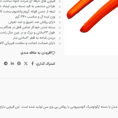
قیچی های حرفه ای شرکت آلتونا ساخت کشو
طراحی منحصر به فرد دسته بدون ایجاد خس
تیغه از جنس فولاد کروم وانادیوم سخت کا
وزن ایده آل و مناسب 340 گرم
دارای روکش ضد تعریق و ضد لغزش
بسته شدن خودکار ضامن قفل در هنگام ب
طول 23سانتی و بزرگ و در عین حال راحت و خوش دست
بریدن شاخه به قطر 3سانتی متر
دارای ضمانت اصالت و سلامت فیزیکی کالا
افزودن به علاقه مندی
اشتراک گذاری:
تقریبی 23 سانتی‌ متر طراحی شده است. این مدل با دسته ارگونومیک آلومینیومی با روکش پی وی سی تولید شده ا