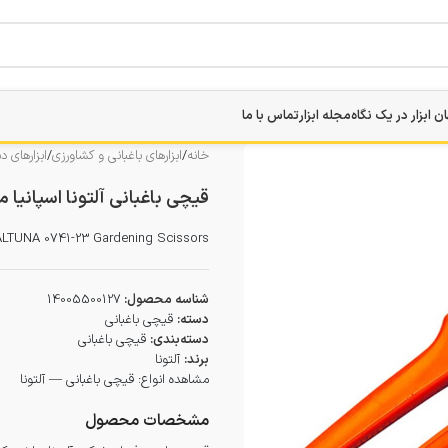
ن ابزار در یک نگاه
مجله ابزار
تماس با ما
خانه
/
ابزارهای باغبانی و کشاورزی
/
ابزارهای د
قیچی باغبانی آلتونا اسپانیا مدل 23-
ALTUNA 0741-23 Gardening Scissors
شناسه محصول:
14005500127
دسته:
قیچی باغبانی
دسته‌بندی:
قیچی باغبانی
برند:
آلتونا
مشاهده انواع:
قیچی باغبانی — آلتونا
مشخصات محصول