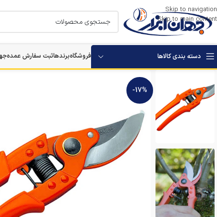
Skip to navigation
Skip to main content
فروشگاه
برندها
ثبت سفارش عمده
جها
دسته بندی کالاها
استارتر باتری خودرو
-17%
بکس برقی و شارژی
مرمر بر
دستگاه های تخریب
دستگاه های سوراخکاری
دستگاه ویبراتور بتن