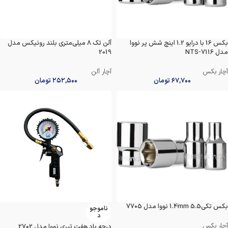
بکس 16 با درایو 1.2 اینچ شش پر نووا
آلن تک 8 میلی‌متری بلند رونیکس مدل
مدل NTS-7116
2019
آچار بکس
آچار آلن
۶۷,۷۰۰
تومان
۲۵۲,۵۰۰
تومان
بکس تکی1.4mm 5.5 نووا مدل 7705
ناموجو
د
آچار بکس
درجه باد هفت تیری نووا مدل 2702