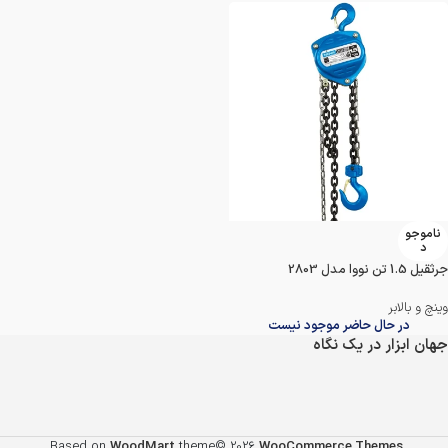
ناموجو
د
جرثقیل 1.5 تن نووا مدل 2803
وینچ و بالابر
در حال حاضر موجود نیست
جهان ابزار در یک نگاه
.
Based on
WoodMart
theme© 2026
WooCommerce Themes