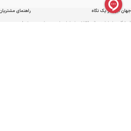
جهان ابزار در یک نگاه
راهنمای مشتریان
فروشگاه جهان ابزار در سال 1380 توسط برادران «رامین و بهزاد
برندها
شیرپایی» در زمینه فروش ابزار در تبریز تأسیس گردید. جهان ابزار
به پشتوانه بیش از دو دهه فعالیت و کسب تجربه در زمینه
پیگیری سفارش
تأمین و توزیع ابزارهای صنعتی و ساختمانی، مأموریت خود را
تأمین ابزار و تجهیزات مورد نیاز صنایع و کارگاه های صنعتی
تماس با ما
شمال غرب کشور تعریف کرده است…
ادامه
فرصت های شغلی
ثبت سفارش عمده