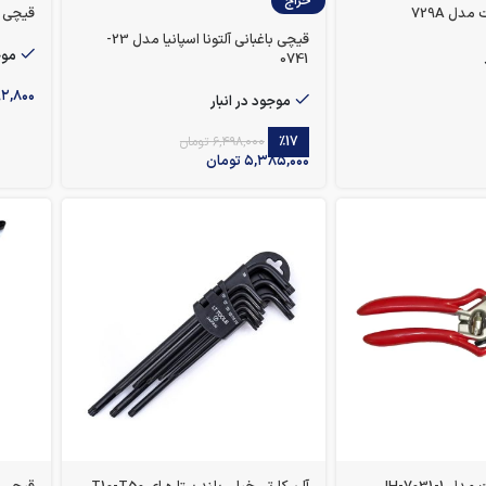
حراج
دل 729A
قیچی باغ
قیچی باغبانی آلتونا اسپانیا مدل 23-
موج
0741
۹۲,۸۰۰
موجود در انبار
٪17
۶,۴۹۸,۰۰۰
تومان
۵,۳۸۵,۰۰۰
تومان