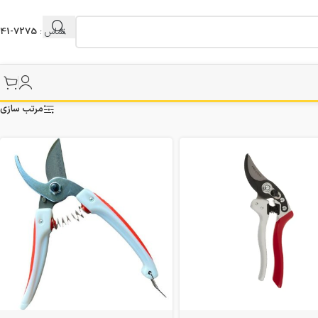
تماس :
7275-041
مرتب سازی