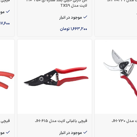
JH-7031-1
آلن کارتی خیلی بلند ستاره ای T10-T50
قیچی باغ
لایت مدل TXS9
موج
موجود در انبار
۱۷,۶۰۰
۱,۶۶۳,۲۰۰
تومان
ل JH-730
قیچی باغبانی لایت مدل JH-615
قیچی باغ
موجود در انبار
موج