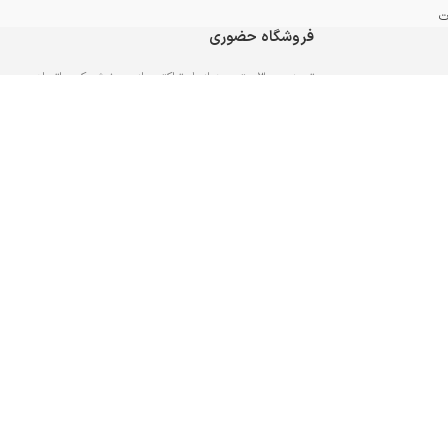
ت
فروشگاه حضوری
تبریز – ۳۰۰ متر بعد از پل تراکتورسازی – نبش کوی اتحاد –
فروشگاه جهان ابزار – تلفن: 0417275
مسیریابی به فروشگاه