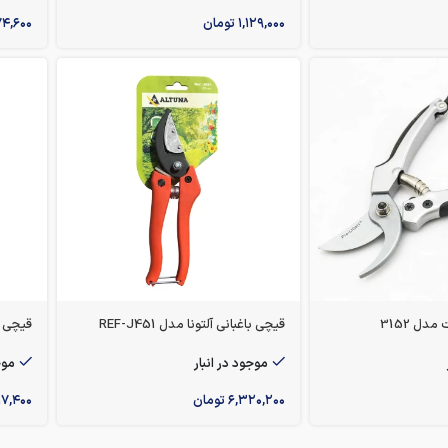
۱,۱۲۹,۰۰۰
تومان
۷۴,۶۰۰
دل 3152
قیچی باغبانی آلتونا مدل REF-J451
قیچی باغبانی o
موجود در انبار
موج
۶,۳۲۰,۲۰۰
تومان
۱۷,۴۰۰