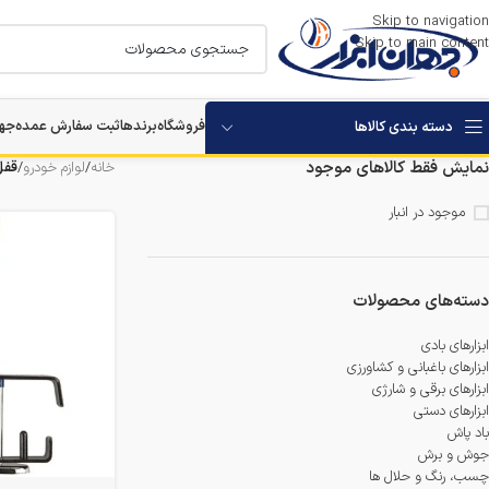
Skip to navigation
Skip to main content
فروشگاه
برندها
ثبت سفارش عمده
جها
دسته بندی کالاها
نمایش فقط کالاهای موجود
خانه
/
لوازم خودرو
/
قفل
استارتر باتری خودرو
موجود در انبار
بکس برقی و شارژی
مرمر بر
دسته‌های محصولات
دستگاه های تخریب
ابزارهای بادی
ابزارهای باغبانی و کشاورزی
ابزارهای برقی و شارژی
دستگاه های سوراخکاری
ابزارهای دستی
باد پاش
دستگاه ویبراتور بتن
جوش و برش
چسب، رنگ و حلال ها