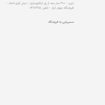
تبریز – ۳۰۰ متر بعد از پل تراکتورسازی – نبش کوی اتحاد –
فروشگاه جهان ابزار – تلفن: 0417275
مسیریابی به فروشگاه