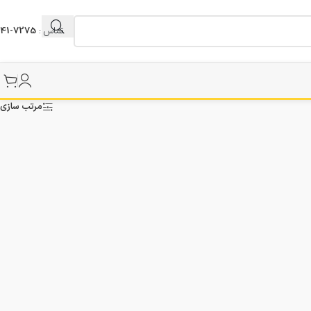
تماس :
7275-041
مرتب سازی