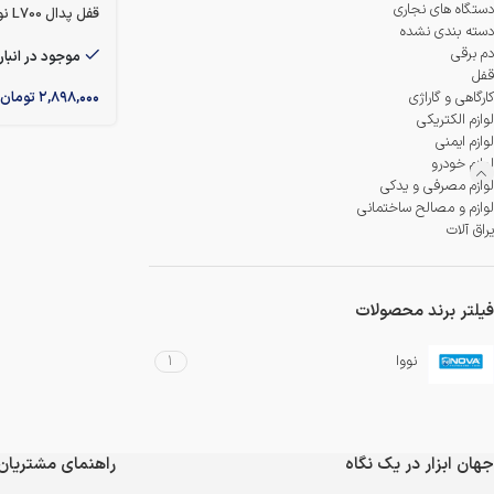
دمنده و مکنده
دستگاه های نجاری
قفل پدال L700 نووا مدل 8205
دسته بندی نشده
شستشو و نظافت
دم برقی
موجود در انبار
قفل
۲,۸۹۸,۰۰۰
تومان
کارگاهی و گاراژی
شیار کن
لوازم الکتریکی
لوازم ایمنی
هویه برقی
لوازم خودرو
لوازم مصرفی و یدکی
لوازم و مصالح ساختمانی
یراق آلات
فیلتر برند محصولات
نووا
1
جهان ابزار در یک نگاه
راهنمای مشتریان