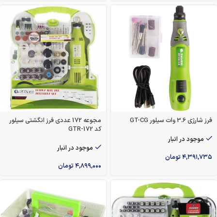
فرز شارژی 3.6 وات سیلور GT-CG
مجوعه 172 عددی فرز انگشتی سیلور
کد 172-GTR
موجود در انبار
موجود در انبار
۴,۳۹۱,۷۳۵
تومان
۴,۸۹۹,۰۰۰
تومان