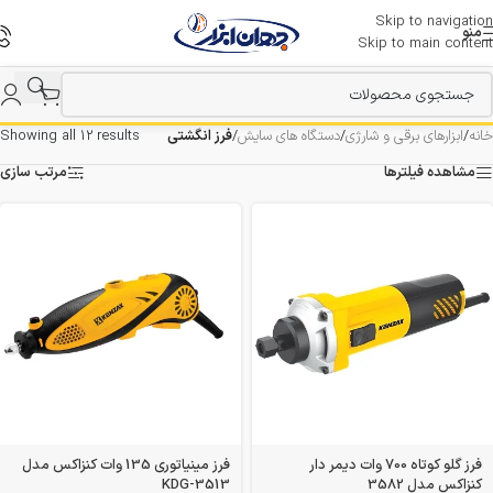
Skip to navigation
منو
Skip to main content
خانه
/
ابزارهای برقی و شارژی
/
دستگاه های سایش
/
فرز انگشتی
Showing all 12 results
مشاهده فیلترها
مرتب سازی
فرز گلو کوتاه 700 وات دیمر دار
فرز مینیاتوری 135 وات کنزاکس مدل
کنزاکس مدل 3582
KDG-3513