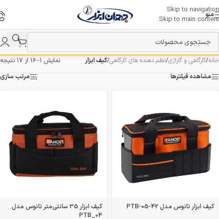
Skip to navigation
منو
Skip to main content
خانه
/
کارگاهی و گاراژی
/
نظم دهنده های کارگاهی
/
کیف ابزار
نمایش 1–16 از 17 نتیجه
مشاهده فیلترها
مرتب سازی
کیف ابزار تانوس مدل PTB-05-42
کیف ابزار 35 سانتی‌متر تانوس مدل
PTB_04