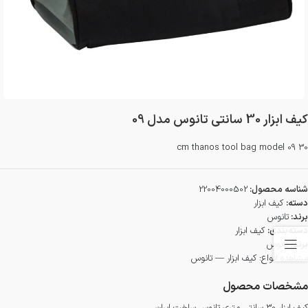
کیف ابزار 30 سانتی تانوس مدل 09
30 cm thanos tool bag model 09
شناسه محصول:
22004000502
دسته:
کیف ابزار
برند:
تانوس
دسته‌بندی:
کیف ابزار
برند:
تانوس
مشاهده انواع:
کیف ابزار — تانوس
مشخصات محصول