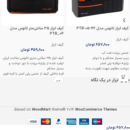
کیف ابزار تانوس مدل PTB-05-42
کیف ابزار 35 سانتی‌متر تانوس مدل
PTB_04
کیف ابزار
۶۵۷,۸۰۰
تومان
کیف ابزار
۴۵۹,۸۰۰
تومان
جنس برزنت ضد آب
زیپ بسیار محکم و با دوام
کیف ابزار 35 سانتی متری تانوس ساخت ایران
پارچه دولایه پلی استر
تولید شده از پارچه برزنت با دور دوخت و
دوخت مقاوم جهت تقویت بدنه
بسیار محکم
دارای فضای داخلی مناسب برای قراردادن
لایه داخلی کیف از جنس پلی استر با لایه فوم
ابزارآلات گوناگون
ضد آب
جهان ابزار در یک نگاه
ابعاد 42×20×20
دارای مقاومت بالا در برابر فشار و کشش و
دارای ضمانت یکساله
زیپ پلاستیکی و روان
مجهز به یک دستگیره پارچه ای با دوخت
محکم با ایستایی مناسب
مناسب نگهداری و حمل ابزارآلات مختلف
.
Based on
WoodMart
theme© 2026
WooCommerce Themes
ساخت ایران با ضمانت اصالت و سلامت
فیزیکی کالا
۶۵۷,۸۰۰
تومان