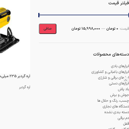
دمنده و مکنده
فیلتر قیمت
شستشو و نظافت
شیار کن
قيمت:
0 تومان
—
15,998,000 تومان
صافی
هویه برقی
دسته‌های محصولات
ابزارهای بادی
ابزارهای باغبانی و کشاورزی
اره گردبر 235 میلی‌متر 2400 وات کنزاکس مدل 4323
ابزارهای برقی و شارژی
ابزارهای دستی
اره گردبر
باد پاش
جوش و برش
چسب، رنگ و حلال ها
دستگاه های نجاری
دسته بندی نشده
دم برقی
قفل