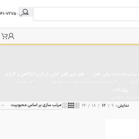
تماس :
7275-041
 بندی نشده
دم برقی
قفل
قفل آویز
قفل کتابی (زرگری)
کارگاهی و گاراژی
3 محصول
1 محصول
0 محصول
0 محصول
72 محصول
یراق آلات
2 محصول
نمایش
9
12
18
24