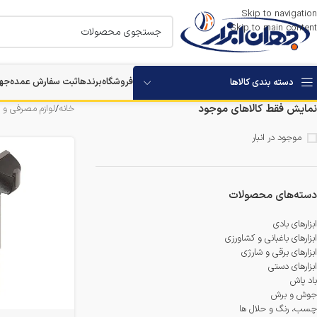
Skip to navigation
Skip to main content
فروشگاه
برندها
ثبت سفارش عمده
جها
دسته بندی کالاها
نمایش فقط کالاهای موجود
خانه
/
لوازم مصرفی و 
استارتر باتری خودرو
موجود در انبار
بکس برقی و شارژی
مرمر بر
دسته‌های محصولات
دستگاه های تخریب
ابزارهای بادی
ابزارهای باغبانی و کشاورزی
ابزارهای برقی و شارژی
دستگاه های سوراخکاری
ابزارهای دستی
باد پاش
دستگاه ویبراتور بتن
جوش و برش
چسب، رنگ و حلال ها