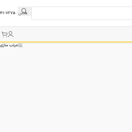
تماس :
7275-041
مرتب سازی