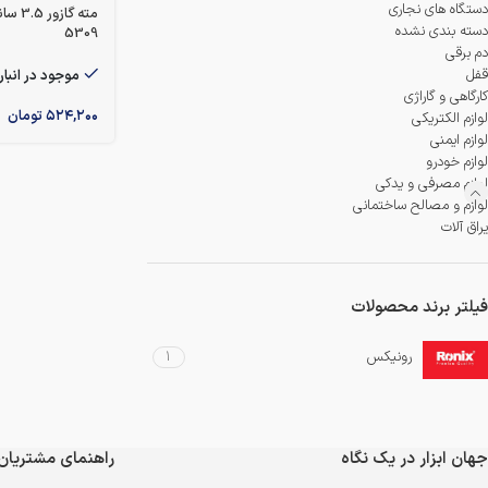
دمنده و مکنده
دستگاه های نجاری
دسته بندی نشده
5309
شستشو و نظافت
دم برقی
قفل
موجود در انبار
کارگاهی و گاراژی
شیار کن
۵۲۴,۲۰۰
تومان
لوازم الکتریکی
لوازم ایمنی
هویه برقی
لوازم خودرو
لوازم مصرفی و یدکی
لوازم و مصالح ساختمانی
یراق آلات
فیلتر برند محصولات
رونیکس
1
جهان ابزار در یک نگاه
راهنمای مشتریان