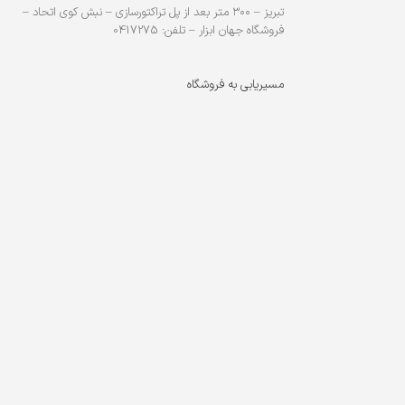
تبریز – ۳۰۰ متر بعد از پل تراکتورسازی – نبش کوی اتحاد –
فروشگاه جهان ابزار – تلفن: 0417275
مسیریابی به فروشگاه