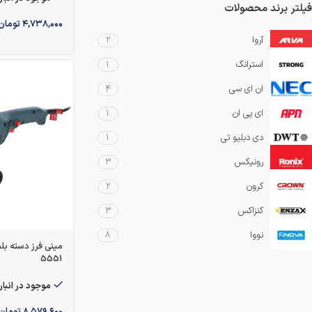
فیلتر برند محصولات
۴,۷۳۸,۰۰۰
تومان
آروا
2
استرانگ
1
ان ای سی
4
ای پی ان
1
دی دبلیو تی
1
رونیکس
3
کرون
2
کنزاکس
3
نووا
8
5551
موجود در انبار
۸,۵۷۹,۶۰۰
تومان