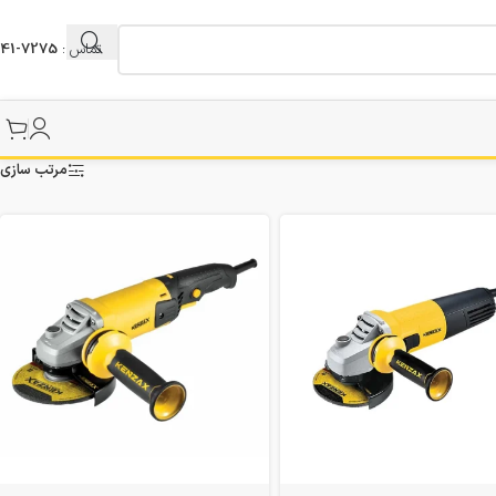
تماس :
7275-041
مرتب سازی