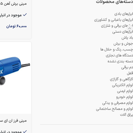
دمنده و مکنده
دسته‌های محصولات
مینی برش آهن 115*3 نووا مدل 2940
شستشو و نظافت
ابزارهای بادی
موجود در انبار
ابزارهای باغبانی و کشاورزی
ابزارهای برقی و شارژی
۶۰,۰۰۰
تومان
شیار کن
ابزارهای دستی
باد پاش
هویه برقی
جوش و برش
چسب، رنگ و حلال ها
دستگاه های نجاری
دسته بندی نشده
دم برقی
قفل
کارگاهی و گاراژی
لوازم الکتریکی
لوازم ایمنی
لوازم خودرو
لوازم مصرفی و یدکی
لوازم و مصالح ساختمانی
یراق آلات
مینی فرز ان ای سی 850 وات مدل 
موجود در انبار