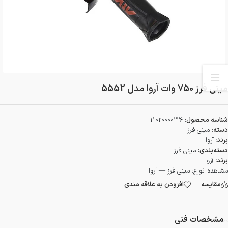
مینی فرز 750 وات آروا مدل 5552
شناسه محصول:
11020000226
دسته:
مینی فرز
برند:
آروا
دسته‌بندی:
مینی فرز
برند:
آروا
مشاهده انواع:
مینی فرز — آروا
مقایسه
افزودن به علاقه مندی
مشخصات فنی