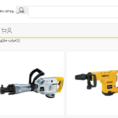
تماس :
7275-041
مرتب سازی