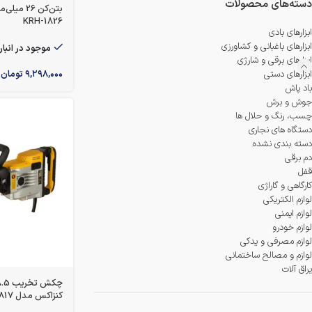
دسته‌های محصولات
بتن‌کن 26
KRH-1826
ابزارهای بادی
ابزارهای باغبانی و کشاورزی
موجود در انبار
ابزارهای برقی و شارژی
۹,۲۹۸,۰۰۰
تومان
ابزارهای دستی
باد پاش
جوش و برش
چسب، رنگ و حلال ها
دستگاه های نجاری
دسته بندی نشده
دم برقی
قفل
کارگاهی و گاراژی
لوازم الکتریکی
لوازم ایمنی
لوازم خودرو
لوازم مصرفی و یدکی
لوازم و مصالح ساختمانی
یراق آلات
کنزاکس مدل KDH-2817