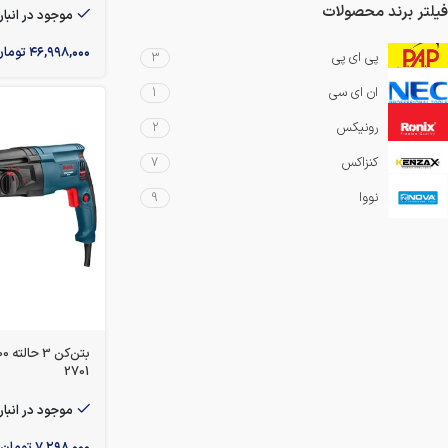
فیلتر برند محصولات
موجود در انبار
۴۶,۹۹۸,۰۰۰
توما
پی ای پی
3
ان ای سی
1
رونیکس
2
کنزاکس
7
نووا
9
2701
موجود در انبار
۷,۲۹۸,۰۰۰
تومان