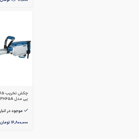
پی مدل PAP-DH-PH65A
موجود در انبار
۱۶,۸۰۰,۰۰۰
تومان