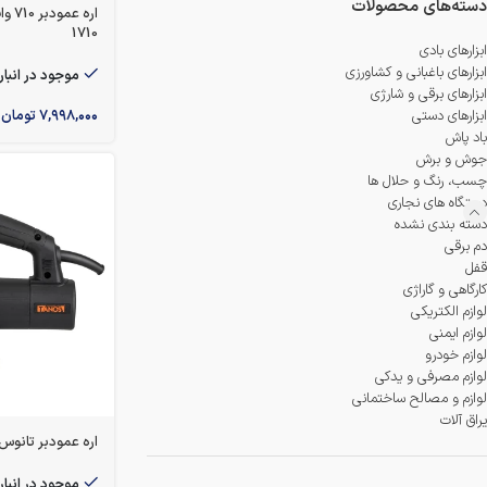
دمنده و مکنده
دسته‌های محصولات
1710
شستشو و نظافت
ابزارهای بادی
ابزارهای باغبانی و کشاورزی
موجود در انبار
ابزارهای برقی و شارژی
شیار کن
۷,۹۹۸,۰۰۰
تومان
ابزارهای دستی
باد پاش
هویه برقی
جوش و برش
چسب، رنگ و حلال ها
دستگاه های نجاری
دسته بندی نشده
دم برقی
قفل
کارگاهی و گاراژی
لوازم الکتریکی
لوازم ایمنی
لوازم خودرو
لوازم مصرفی و یدکی
لوازم و مصالح ساختمانی
یراق آلات
اره عمودبر تانوس مدل
موجود در انبار