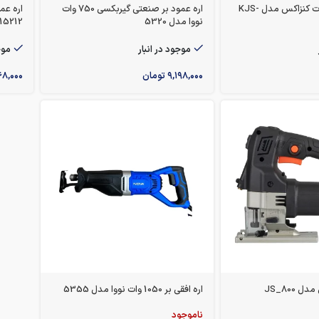
اره عمودبر 710 وات کنزاکس مدل KJS-
اره عمود بر صنعتی گیربکسی 750 وات
نووا مدل 5320
15212
موجود در انبار
موج
۹,۱۹۸,۰۰۰
تومان
۶۸,۰۰۰
 JS_800
اره افقی بر 1050 وات نووا مدل 5355
ناموجود