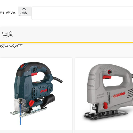
تماس :
7275-041
مرتب سازی