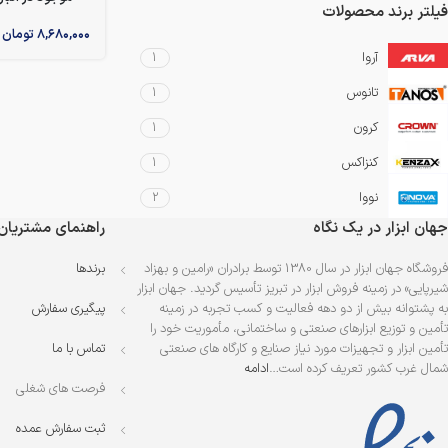
فیلتر برند محصولات
۸,۶۸۰,۰۰۰
تومان
آروا
1
تانوس
1
کرون
1
کنزاکس
1
نووا
2
جهان ابزار در یک نگاه
راهنمای مشتریان
فروشگاه جهان ابزار در سال 1380 توسط برادران «رامین و بهزاد
برندها
شیرپایی» در زمینه فروش ابزار در تبریز تأسیس گردید. جهان ابزار
به پشتوانه بیش از دو دهه فعالیت و کسب تجربه در زمینه
پیگیری سفارش
تأمین و توزیع ابزارهای صنعتی و ساختمانی، مأموریت خود را
تأمین ابزار و تجهیزات مورد نیاز صنایع و کارگاه های صنعتی
تماس با ما
شمال غرب کشور تعریف کرده است…
ادامه
فرصت های شغلی
ثبت سفارش عمده