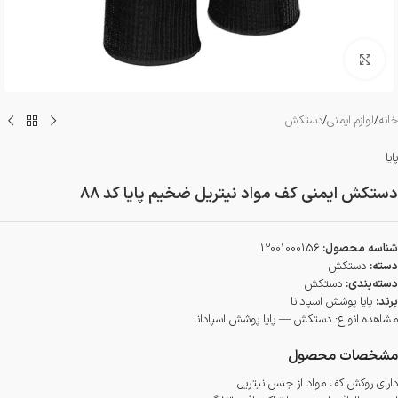
بزرگنمایی تصویر
خانه
/
لوازم ایمنی
/
دستکش
پایا
دستکش ایمنی کف مواد نیتریل ضخیم پایا کد 88
شناسه محصول:
12001000156
دسته:
دستکش
دسته‌بندی:
دستکش
برند:
پایا پوشش اسپادانا
مشاهده انواع:
دستکش — پایا پوشش اسپادانا
مشخصات محصول
دارای روکش کف مواد از جنس نیتریل