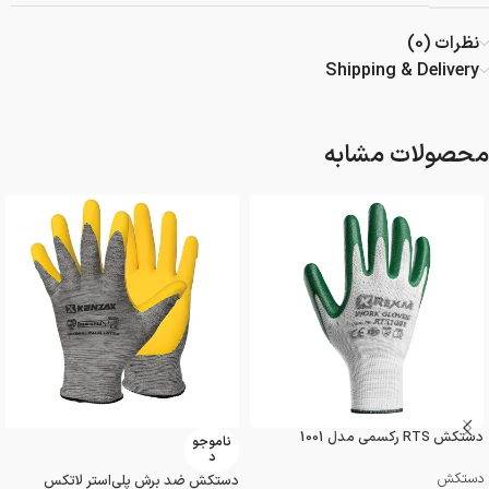
نظرات (0)
Shipping & Delivery
محصولات مشابه
دستکش RTS رکسمی مدل 1001
ناموجو
د
دستکش
دستکش ضد برش پلی‌استر لاتکس