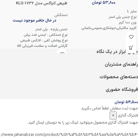
۵۳,۸۰۰
تومان
طبیعی کنزاکس مدل KLG-1732
سایز L
دستکش
نوع جنس پلی استر
در حال حاضر موجود نیست
وزن 100 گرم
کاربرد مکانیکی،جوشکاری،عمومی،باغبانی
جنس پارچه : پلی استر
استاندارد EN3224، EN659
نوع دستکش : ایمنی ضد برش
نوع پوشش کفی : لاتکس طبیعی
گارانتی اصالت و سلامت فیزیکی کالا
جهان ابزار در یک نگاه
راهنمای مشتریان
دسته‌های محصولات
فروشگاه حضوری
۵۴,۵۰۰
تومان
جهت ثبت سفارش لطفاً تماس بگیرید
اشتراک گذاری
×
جهت اشتراک گذاری محصول میتوانید لینک زیر را به دوستان ارسال کنید.
s://www.jahanabzar.com/product/%d8%af%d8%b3%d8%aa%da%a9%d8%b4-