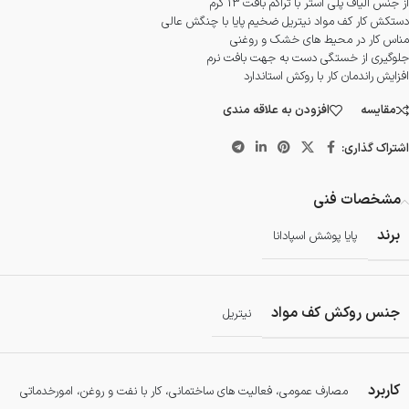
از جنس الیاف پلی استر با تراکم بافت 13 گرم
دستکش کار کف مواد نیتریل ضخیم پایا با چنگش عالی
مناس کار در محیط های خشک و روغنی
جلوگیری از خستگی دست به جهت بافت نرم
افزایش راندمان کار با روکش استاندارد
مقایسه
افزودن به علاقه مندی
اشتراک گذاری:
مشخصات فنی
برند
پایا پوشش اسپادانا
جنس روکش کف مواد
نیتریل
کاربرد
مصارف عمومی، فعالیت های ساختمانی، کار با نفت و روغن، امورخدماتی