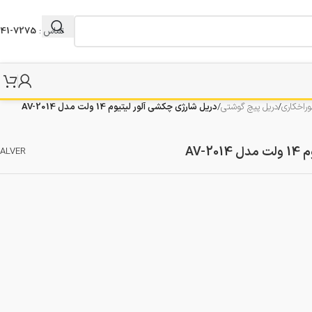
تماس :
7275-041
راخکاری
/
دریل پیچ گوشتی
/
دریل شارژی چکشی آلور لیتیوم 14 ولت مدل AV-2014
AV-
ALVER