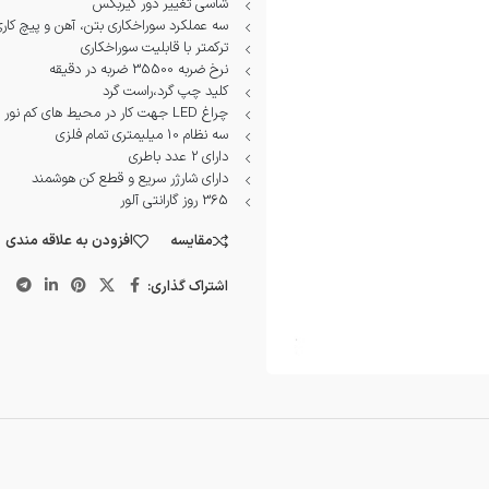
شاسی تغییر دور گیربکس
سه عملکرد سوراخکاری بتن، آهن و پیچ کار
ترکمتر با قابلیت سوراخکاری
نرخ ضربه 35500 ضربه در دقیقه
کلید چپ گرد،راست گرد
چراغ LED جهت کار در محیط های کم نور و تاریک
سه نظام 10 میلیمتری تمام فلزی
دارای 2 عدد باطری
دارای شارژر سریع و قطع کن هوشمند
365 روز گارانتی آلور
مقایسه
افزودن به علاقه مندی
اشتراک گذاری: