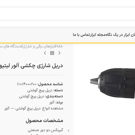
ن ابزار در یک نگاه
مجله ابزار
تماس با ما
خانه
/
ابزارهای برقی و شارژی
/
دستگاه های سو
دریل شارژی چکشی آلور لیتیوم 14 ولت مدل 2014
شناسه محصول:
11014000200
دسته:
دریل پیچ گوشتی
دسته‌بندی:
دریل پیچ گوشتی
برند:
آلور
مشاهده انواع:
دریل پیچ گوشتی — آلور
مشخصات محصول
گیربکس دو دور صنعتی