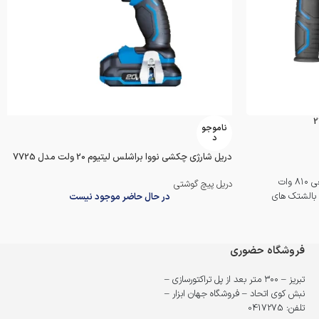
ناموجو
د
دریل شارژی چکشی نووا براشلس لیتیوم 20 ولت مدل 7725
وات
دریل پیچ گوشتی
 آرمیچر و بالشتک های
در حال حاضر موجود نیست
 ویژه و سیستم
فروشگاه حضوری
نیزم ضربه ای) با
تبریز – ۳۰۰ متر بعد از پل تراکتورسازی –
نبش کوی اتحاد – فروشگاه جهان ابزار –
طراحی ویژه و ارگونومیک بدنه با وزن مناسب و روکش TPR ضد
تلفن: 0417275