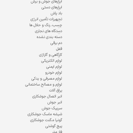
ابزارهای جوش و برش
بلبرینگ و کلیدهای ضد گرد و غبار با کیفیت
ابزارهای دستی
باد پاش
درجه
تجهیزات تأمین انرژی
دارای کلید چپگرد و راستگرد مجزا از کلید ا
چسب، رنگ و حلال ها
کلید گازی با قابلیت تنظیم کنترل سرعت (دیم
دستگاه های نجاری
میله عمق سنج جهت تنظیم عمق سوراخ کار
دسته بندی نشده
دارای دکمه قفل کن کلید برق برای سهولت کا
دم برقی
کابل برق ضخیم و دوشاخه صنعتی
قفل
تولید شده تحت استاندارد CE و TUV اروپا
کارگاهی و گاراژی
لوازم الکتریکی
لوازم ایمنی
لوازم خودرو
لوازم مصرفی و یدکی
لوازم و مصالح ساختمانی
یراق آلات
انبر اتصال جوشکاری
انبر جوش
سرپیک جوش
شیشه ماسک جوشکاری
گونیا مگنت جوشکاری
پیچ گوشتی
فاز متر