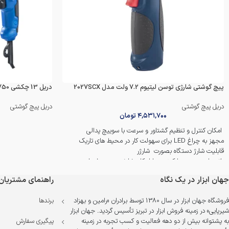
پیچ گوشتی شارژی توسن لیتیوم 7.2 ولت مدل 2027SCX
دریل 13 چکشی 750 وات کیف BMC نووا مدل 2234
دریل پیچ گوشتی
دریل پیچ گوشتی
۴,۵۳۱,۷۰۰
تومان
امکان کنترل و تنظیم گشتاور و سرعت با سوییچ پدالی
مجهز به چراغ LED برای سهولت کار در محیط های تاریک
قابلیت شارژ دستگاه بصورت شارژر
باتری لیتیوم یون با کیفیت با امکان شارژ سریع در 1 ساعت
به همراه کیف برزنتی با کیفیت و آداپتور
جهان ابزار در یک نگاه
راهنمای مشتریان
به همراه گارانتی 12 ماهه اصلی
فروشگاه جهان ابزار در سال 1380 توسط برادران «رامین و بهزاد
برندها
شیرپایی» در زمینه فروش ابزار در تبریز تأسیس گردید. جهان ابزار
به پشتوانه بیش از دو دهه فعالیت و کسب تجربه در زمینه
پیگیری سفارش