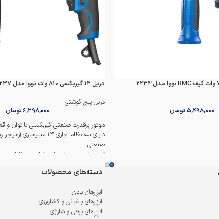
دریل 13 گیربکسی 810 وات نووا مدل 2237
دریل پیچ گوشتی
۵,۴۹۸,۰۰۰
تومان
۶,۲۹۸,۰۰۰
تومان
موتور پرقدرت صنعتی گیربکسی با توان واقعی ۸۱۰ 
دارای سه نظام آچاری ۱۳ میلیمتری
صنعتی
تولید شده مطابق با استاندارهای CE اروپا
گیربکس آلومینیومی مقاوم و فلنج با طراحی
دسته‌های محصولات
ضربه زن قدرتمند
دارای دو حالت کاری دریل و دریل چکشی (مکا
ابزارهای بادی
حداکثر تعداد ضربه در حالت چکشی
ابزارهای باغبانی و کشاورزی
ابزارهای برقی و شارژی
لغزش