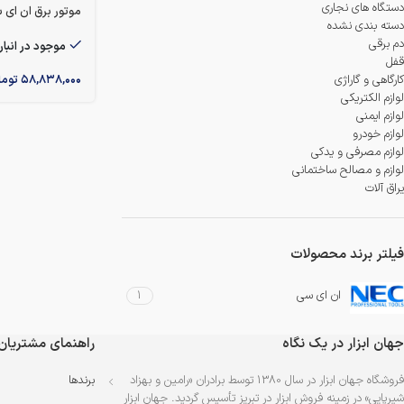
دمنده و مکنده
دستگاه های نجاری
موتور برق ان ای سی 2.2 کیلو وا
دسته بندی نشده
شستشو و نظافت
دم برقی
موجود در انبار
قفل
۵۸,۸۳۸,۰۰۰
توما
کارگاهی و گاراژی
شیار کن
لوازم الکتریکی
لوازم ایمنی
هویه برقی
لوازم خودرو
لوازم مصرفی و یدکی
لوازم و مصالح ساختمانی
یراق آلات
فیلتر برند محصولات
ان ای سی
1
جهان ابزار در یک نگاه
راهنمای مشتریان
فروشگاه جهان ابزار در سال 1380 توسط برادران «رامین و بهزاد
برندها
شیرپایی» در زمینه فروش ابزار در تبریز تأسیس گردید. جهان ابزار