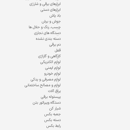
ابزارهای برقی و شارژی
ابزارهای دستی
باد پاش
جوش و برش
چسب، رنگ و حلال ها
دستگاه های نجاری
دسته بندی نشده
دم برقی
قفل
کارگاهی و گاراژی
لوازم الکتریکی
لوازم ایمنی
لوازم خودرو
لوازم مصرفی و یدکی
لوازم و مصالح ساختمانی
یراق آلات
پیستوله برقی
دستگاه ویبراتور بتن
شیار کن
جعبه بکس
دسته بکس
رابط بکس