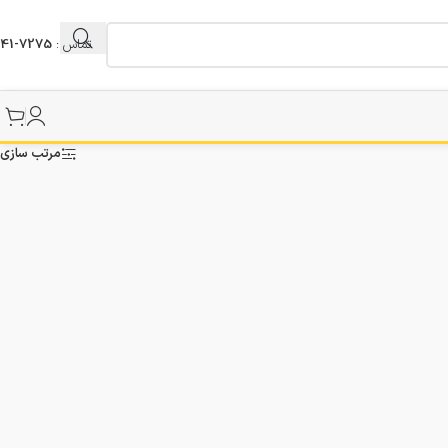
تماس :
7275-041
مرتب سازی