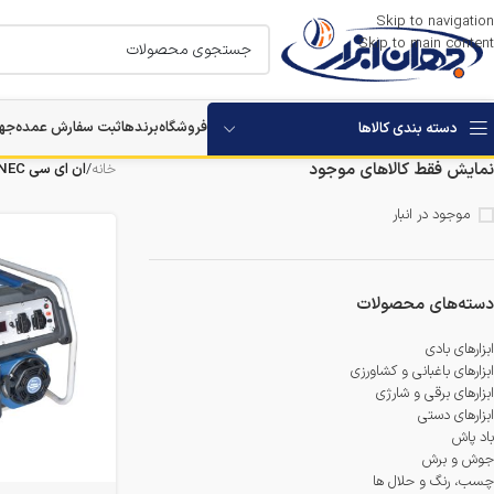
Skip to navigation
Skip to main content
فروشگاه
برندها
ثبت سفارش عمده
جها
دسته بندی کالاها
نمایش فقط کالاهای موجود
خانه
/
ان ای سی NEC
استارتر باتری خودرو
موجود در انبار
بکس برقی و شارژی
مرمر بر
دسته‌های محصولات
دستگاه های تخریب
ابزارهای بادی
ابزارهای باغبانی و کشاورزی
ابزارهای برقی و شارژی
دستگاه های سوراخکاری
ابزارهای دستی
باد پاش
دستگاه ویبراتور بتن
جوش و برش
چسب، رنگ و حلال ها