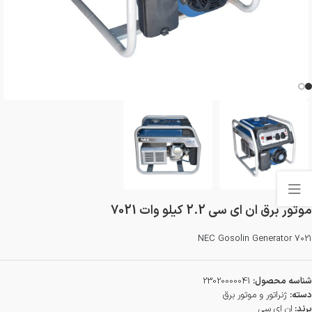
موتور برق ان ای سی 2.2 کیلو وات 7021
NEC Gosolin Generator 7021
شناسه محصول:
23020000041
دسته:
ژنراتور و موتور برق
برند:
ان ای سی