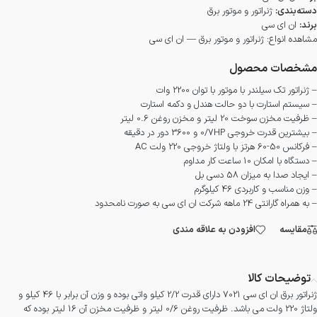
دسته‌بندی:
ژنراتور و موتور برق
برند:
ان ای سی
مشاهده انواع:
ژنراتور و موتور برق — ان ای سی
مشخصات محصول
– ژنراتور تک سیلندر با موتور با توان 2200 وات
– سیستم استارت با دو حالت هندل و دکمه استارت
– ظرفیت مخزن سوخت 20 لیتر و مخزن روغن 0.6 لیتر
– بیشترین قدرت خروجی 0/7HP و 3600 دور در دقیقه
– فرکانس 50-60 هرتز با ولتاژ خروجی 220 ولت AC
– دستگاه با امکان 10 ساعت کار مداوم
– ایجاد صدا به میزان 58 دسی بل
– وزن مناسب و کاربردی 46 کیلوگرم
– به همراه گارانتی 24 ماهه شرکت ان ای سی به صورت نامحدود
مقایسه
افزودن به علاقه مندی
توضیحات کالا
ژنراتور برق ان ای سی 7021 دارای قدرت 2/2 کیلو واتی بوده و وزن آن برابر با 46 کیلو و
ولتاژ 220 ولت می باشد. ظرفیت روغن 0/6 لیتر و ظرفیت مخزن آن 16 لیتر بوده که