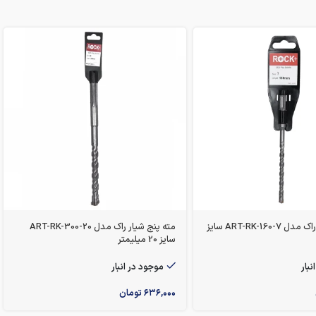
مته چهارشیار راک مدل ART-RK-160-7 سایز
مته پنج شیار راک مدل ART-RK-300-20
سایز 20 میلیمتر
نبار
موجود در انبار
۶۳۶,۰۰۰
تومان