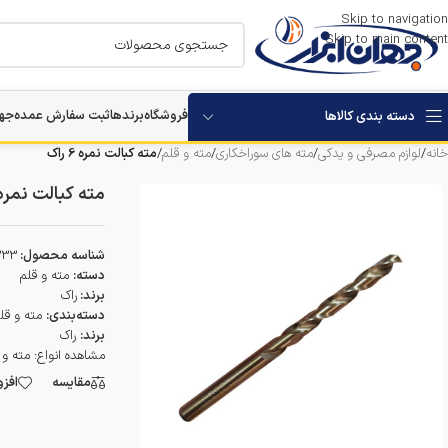
Skip to navigation
Skip to main content
فروشگاه
برندها
ثبت سفارش عمده
جها
دسته بندی کالاها
خانه
/
لوازم مصرفی و یدکی
/
مته های سوراخکاری
/
مته و قلم
/
مته کبالت نمره 6 راک
استارتر باتری خودرو
مته کبالت نمره 6 را
بکس برقی و شارژی
شناسه محصول:
333
مرمر بر
دسته:
مته و قلم
برند:
راک
دستگاه های تخریب
دسته‌بندی:
مته و قل
برند:
راک
مشاهده انواع:
مته و 
دستگاه های سوراخکاری
مقایسه
افز
دستگاه ویبراتور بتن