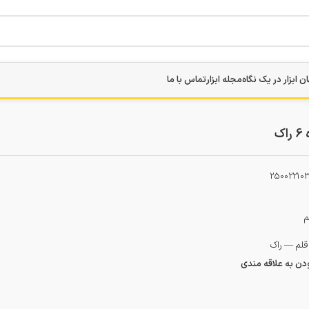
ن ابزار در یک نگاه
مجله ابزار
تماس با ما
ک
25002210
م
قلم — راک
ودن به علاقه مندی