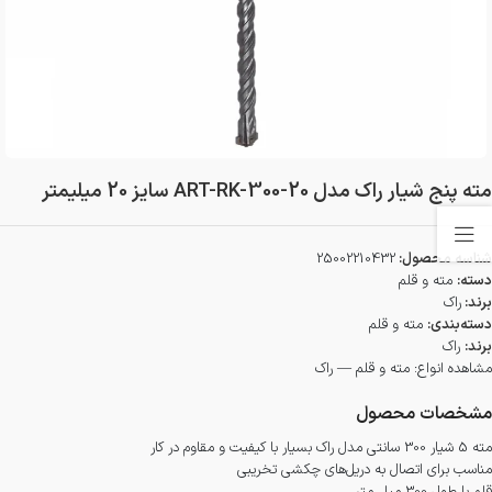
مته پنج شیار راک مدل ART-RK-300-20 سایز 20 میلیمتر
شناسه محصول:
25002210432
دسته:
مته و قلم
برند:
راک
دسته‌بندی:
مته و قلم
برند:
راک
مشاهده انواع:
مته و قلم — راک
مشخصات محصول
مته 5 شیار 300 سانتی مدل راک بسیار با کیفیت و مقاوم در کار
مناسب برای اتصال به دریل‌های چکشی تخریبی