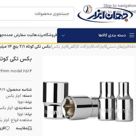
Skip to navigation
Skip to main content
فروشگاه
برندها
ثبت سفارش عمده
جها
دسته بندی کالاها
خانه
/
ابزارهای دستی
/
آچارآلات
/
آچارآلات کارگاهی
/
آچار بکس
/
بکس تکی کوتاه 2/1 ینچ 14 میلیمتر نووا مدل 6514
استارتر باتری خودرو
بکس تکی کوتاه 2/1 ینچ 14 میلیمتر نووا مدل
بکس برقی و شارژی
2 14mm model 6514
مرمر بر
شناسه محصول:
819
دستگاه های تخریب
دسته:
آچار بکس
برند:
نووا
دسته‌بندی:
آچار بک
دستگاه های سوراخکاری
برند:
نووا
مشاهده انواع:
آچار 
دستگاه ویبراتور بتن
مقایسه
افز