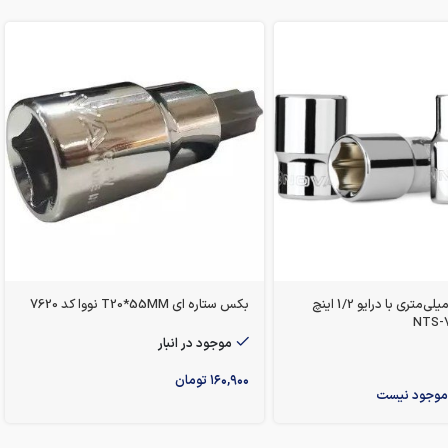
بکس تکی 11 میلی‌متری با درایو 1/2 اینچ
بکس ستاره ای T20*55MM نووا کد 7620
موجود در انبار
۱۶۰,۹۰۰
تومان
 موجود نیست