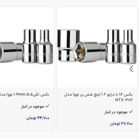
بکس 16 با درایو 1.2 اینچ شش پر نووا مدل
بکس تکی1.4mm 5.5 نووا مدل 7705
NTS-7116
موجود در انبار
موجود در انبار
۴۴,۷۰۰
تومان
۶۷,۷۰۰
تومان