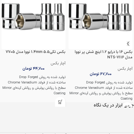
بکس 16 با درایو 1.2 اینچ شش پر نووا
بکس تکی1.4mm 5.5 نووا مدل 7705
مدل NTS-7116
آچار بکس
آچار بکس
۴۴,۷۰۰
تومان
۶۷,۷۰۰
تومان
تولید شده به روش Drop Forged
تولید شده به روش Drop Forged
ساخته شده از فولاد Chrome Vanadium
ساخته شده از فولاد Chrome Vanadium
سطح با روکش پولیش و روکش آینه‌ای Mirror
سطح با روکش پولیش و روکش آینه‌ای Mirror
Coating
Coating
حرارت داده شده و سخت کاری شده
حرارت داده شده و سخت کاری شده
ساخت تایوان
جهان ابزار در یک نگاه
ساخت تایوان