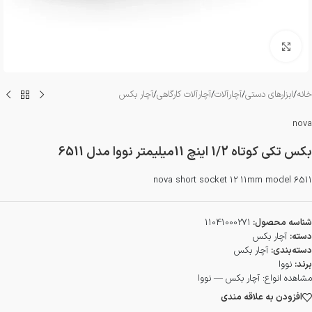
بزرگنمایی تصویر
خانه
/
ابزارهای دستی
/
آچارآلات
/
آچارآلات کارگاهی
/
آچار بکس
nova
بکس تکی کوتاه 1/2 اینچ 11میلیمتر نووا مدل 6511
nova short socket 12 11mm model 6511
شناسه محصول:
11041000271
دسته:
آچار بکس
دسته‌بندی:
آچار بکس
برند:
نووا
مشاهده انواع:
آچار بکس — نووا
افزودن به علاقه مندی