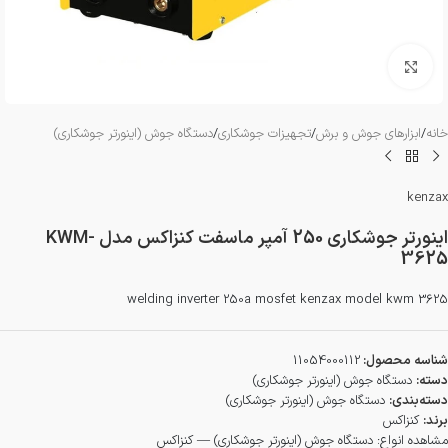
بزرگنمایی تصویر
خانه
/
ابزارهای جوش و برش
/
تجهیزات جوشکاری
/
دستگاه جوش (اینورتر جوشکاری)
kenzax
اینورتر جوشکاری 250 آمپر ماسفت کنزاکس مدل KWM-
3625
welding inverter 250a mosfet kenzax model kwm 3625
شناسه محصول:
11054000112
دسته:
دستگاه جوش (اینورتر جوشکاری)
دسته‌بندی:
دستگاه جوش (اینورتر جوشکاری)
برند:
کنزاکس
مشاهده انواع:
دستگاه جوش (اینورتر جوشکاری) — کنزاکس