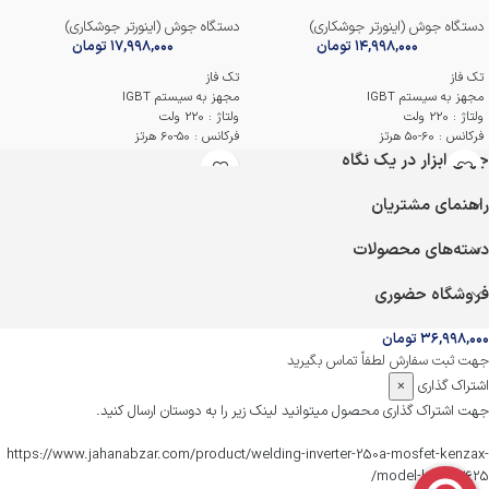
دستگاه جوش (اینورتر جوشکاری)
دستگاه جوش (اینورتر جوشکاری)
۱۴,۹۹۸,۰۰۰
تومان
۱۷,۹۹۸,۰۰۰
تومان
تک فاز
تک فاز
مجهز به سیستم IGBT
مجهز به سیستم IGBT
ولتاژ : 220 ولت
ولتاژ : 220 ولت
فرکانس : 60-50 هرتز
فرکانس : 50-60 هرتز
جریان ورودی اسمی : 32.6 آمپر
جریان ورودی اسمی : 33.8 آمپر
جهان ابزار در یک نگاه
جریان خروجی : 30 تا 180 آمپر
جریان خروجی : 30 تا 200 آمپر
درجه محافظت : IP21S
درجه محافظت : IP21S
راهنمای مشتریان
اقلام همراه : فرچه ، ماسک ، انبر اتصال /
اقلام همراه : انبر اتصال و جوشکاری ، ماسک ،
جوش و چکش
فرچه و جوشکاری
دسته‌های محصولات
گارانتی 12 ماهه کنزاکس
گارانتی 12 ماهه کنزاکس
فروشگاه حضوری
۳۶,۹۹۸,۰۰۰
تومان
جهت ثبت سفارش لطفاً تماس بگیرید
اشتراک گذاری
×
جهت اشتراک گذاری محصول میتوانید لینک زیر را به دوستان ارسال کنید.
https://www.jahanabzar.com/product/welding-inverter-250a-mosfet-kenzax-
model-kwm-3625/