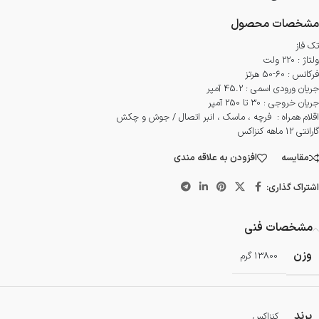
مشخصات محصول
تک فاز
ولتاژ : 220 ولت
فرکانس : 60-50 هرتز
جریان ورودی اسمی : 45.2 آمپر
جریان خروجی : 30 تا 250 آمپر
اقلام همراه : فرچه ، ماسک ، انبر اتصال / جوش و چکش
گارانتی 12 ماهه کنزاکس
مقایسه
افزودن به علاقه مندی
اشتراک گذاری:
مشخصات فنی
وزن
13800 گرم
برند
کنزاکس