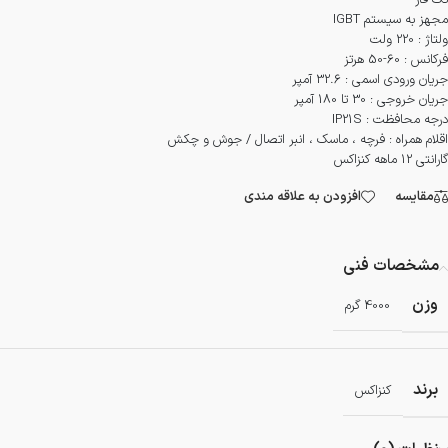
تک فاز
مجهز به سیستم IGBT
ولتاژ : 220 ولت
فرکانس : 60-50 هرتز
جریان ورودی اسمی : 32.6 آمپر
جریان خروجی : 30 تا 180 آمپر
درجه محافظت : IP21S
اقلام همراه : فرچه ، ماسک ، انبر اتصال / جوش و چکش
گارانتی 12 ماهه کنزاکس
مقایسه
افزودن به علاقه مندی
مشخصات فنی
وزن
4000 گرم
برند
کنزاکس