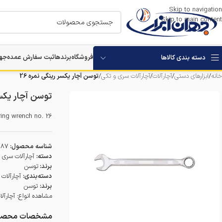
Skip to navigation
Skip to main content
فروشگاه
برندها
ثبت سفارش عمده
جها
دسته بندی کالاها
خانه
/
ابزارهای دستی
/
آچارآلات
/
آچارآلات سری و تکی
/
توسن آچار یکسر رینگی نمره 26
استارتر باتری خودرو
توسن آچار یکسر 
بکس برقی و شارژی
ring wrench no. 26
مرمر بر
شناسه محصول:
787
دستگاه های تخریب
دسته:
آچارآلات سری 
برند:
توسن
دسته‌بندی:
آچارآلات
دستگاه های سوراخکاری
برند:
توسن
مشاهده انواع:
آچارآ
دستگاه ویبراتور بتن
مشخصات محصو