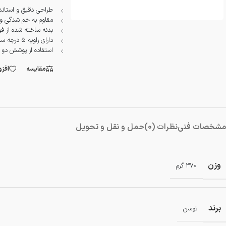
دمنده و مکنده
طراحی دقیق و استاند
مقاوم به خم شدگی و
شستشو و نظافت
بدنه ساخته شده از فول
دارای زاویه ۵ درجه سرها نسبت به خط افق به منظور سهولت در کاربری
شیار کن
استفاده از پوشش دو 
هویه برقی
مقایسه
افز
مشخصات فنی
نظرات (0)
حمل و نقل و تحویل
وزن
370 گرم
برند
توسن