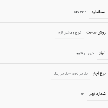
استاندارد
DIN 3113
روش ساخت
فورج و ماشین کاری
آلیاژ
کروم – وانادیوم
نوع آچار
یک سر تخت – یک سر رینگ
شماره آچار
۲۶