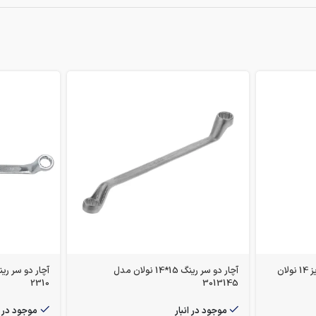
آچار یکسر تخت یکسر رینگ سایز 14 نولان
آچار دو سر رینگ 15*14 نولان مدل
2310
3013145
موجود در انبار
موجود در ا