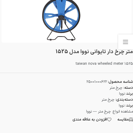
متر چرخ دار تایوانی نووا مدل 1525
taiwan nova wheeled meter 1525
شناسه محصول:
25001000622
دسته:
چرخ متر
برند:
نووا
دسته‌بندی:
چرخ متر
برند:
نووا
مشاهده انواع:
چرخ متر — نووا
مقایسه
افزودن به علاقه مندی