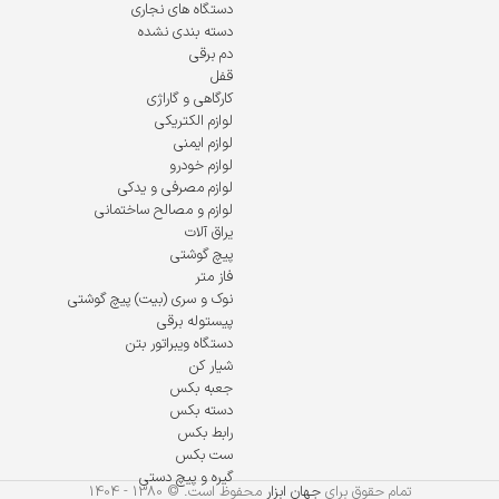
دستگاه های نجاری
دسته بندی نشده
دم برقی
قفل
کارگاهی و گاراژی
لوازم الکتریکی
لوازم ایمنی
لوازم خودرو
لوازم مصرفی و یدکی
لوازم و مصالح ساختمانی
یراق آلات
پیچ گوشتی
فاز متر
نوک و سری (بیت) پیچ گوشتی
پیستوله برقی
دستگاه ویبراتور بتن
شیار کن
جعبه بکس
دسته بکس
رابط بکس
ست بکس
گیره و پیچ دستی
تمام حقوق برای
جهان ابزار
محفوظ است. © 1380 - 1404