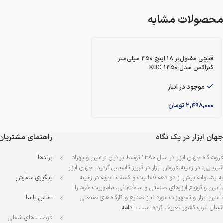
محصولات مشابه
قیچی مفتول‌بر 18 اینچ 450 میلی‌متر
کنزاکس مدل KBC-1450
موجود در انبار
۲,۴۹۸,۰۰۰
تومان
جهان ابزار در یک نگاه
راهنمای مشتریان
فروشگاه جهان ابزار در سال 1380 توسط برادران «رامین و بهزاد
برندها
شیرپایی» در زمینه فروش ابزار در تبریز تأسیس گردید. جهان ابزار
به پشتوانه بیش از دو دهه فعالیت و کسب تجربه در زمینه
پیگیری سفارش
تأمین و توزیع ابزارهای صنعتی و ساختمانی، مأموریت خود را
تأمین ابزار و تجهیزات مورد نیاز صنایع و کارگاه های صنعتی
تماس با ما
شمال غرب کشور تعریف کرده است…
ادامه
فرصت های شغلی