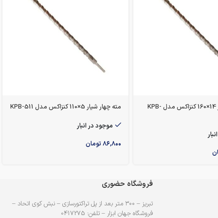
مته چهار شیار 14×160 کنزاکس مدل KPB-
مته چهار شیار 5×110 کنزاکس مدل KPB-511
موجود در انبار
نبار
۸۶,۸۰۰
تومان
ن
فروشگاه حضوری
تبریز – ۳۰۰ متر بعد از پل تراکتورسازی – نبش کوی اتحاد –
فروشگاه جهان ابزار – تلفن: 0417275