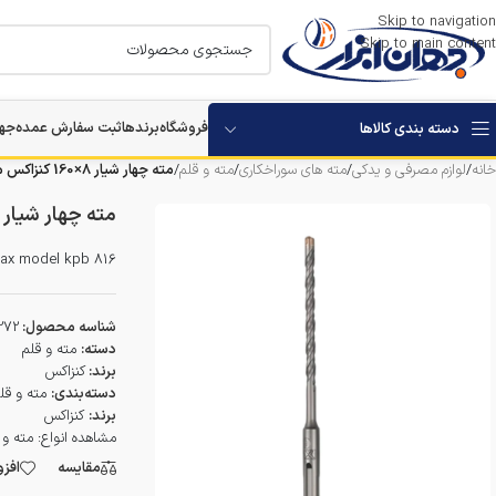
Skip to navigation
Skip to main content
فروشگاه
برندها
ثبت سفارش عمده
جها
دسته بندی کالاها
خانه
/
لوازم مصرفی و یدکی
/
مته های سوراخکاری
/
مته و قلم
/
مته چهار شیار 8×160 کنزاکس مدل KPB-816
استارتر باتری خودرو
مته چهار شیار 8×160 کنزاکس مدل KPB-816
بکس برقی و شارژی
nzax model kpb 816
مرمر بر
شناسه محصول:
272
دستگاه های تخریب
دسته:
مته و قلم
برند:
کنزاکس
دسته‌بندی:
مته و قل
دستگاه های سوراخکاری
برند:
کنزاکس
مشاهده انواع:
مته و 
دستگاه ویبراتور بتن
مقایسه
افز