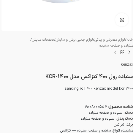
بزرگنمایی تصویر
خانه
/
لوازم مصرفی و یدکی
/
لوازم جانبی برش و سایش
/
صفحات سایش
/
سنباده و صفحه سنباده
kenzax
سنباده رول 400 کنزاکس مدل KCR-1400
sanding roll 400 kenzax model kcr 1400
شناسه محصول:
19008000554
دسته:
سنباده و صفحه سنباده
دسته‌بندی:
سنباده و صفحه سنباده
برند:
کنزاکس
مشاهده انواع:
سنباده و صفحه سنباده — کنزاکس