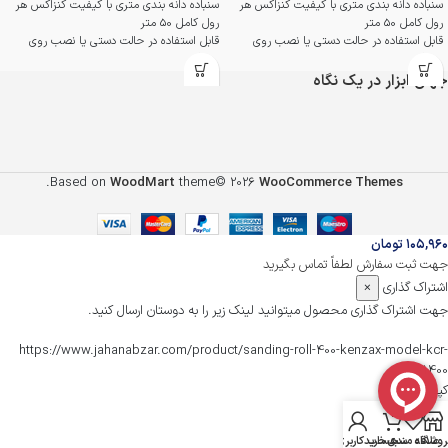
سنباده دانه بندی متری با کیفیت کنزاکس هر
سنباده دانه بندی متری با کیفیت کنزاکس هر
رول کامل 50 متر
رول کامل 50 متر
قابل استفاده در حالت دستی یا نصب روی
قابل استفاده در حالت دستی یا نصب روی
دستگاه
دستگاه
سنگدانه هاای پایدار و پارچه انعطاف پذیر با
سنگدانه هاای پایدار و پارچه انعطاف پذیر با
جهان ابزار در یک نگاه
خروجی بالا و به صرفه
خروجی بالا و به صرفه
سمباده پارچه ای با بهره گیری از رزین کیفیت
سمباده پارچه ای با بهره گیری از رزین کیفیت
بالا
بالا
دانه بندی آلومینیوم اکساید با پارچه تیپ J
دانه بندی آلومینیوم اکساید با پارچه تیپ J
مناسب برای سطوح چوبی و فلزی
مناسب برای سطوح چوبی و فلزی
.
Based on
WoodMart
theme© 2026
WooCommerce Themes
ضمانت اصالت و سلامت فیزیکی کالا
ضمانت اصالت و سلامت فیزیکی کالا
۱۰۵,۹۶۰
تومان
جهت ثبت سفارش لطفاً تماس بگیرید
اشتراک گذاری
×
جهت اشتراک گذاری محصول میتوانید لینک زیر را به دوستان ارسال کنید.
https://www.jahanabzar.com/product/sanding-roll-400-kenzax-model-kcr-
1400/
کپی شد
روشگاه
علاقه مندی
سبد خرید
حساب کاربری من