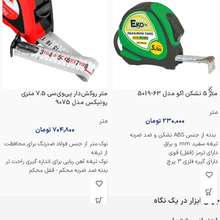
متر 5 نشکن اکو مدل 63-5019
متر روکش‌دار پی‌وی‌سی 7.5 متری
رونیکس مدل 9075
متر
۲۳۰,۰۰۰
تومان
متر
۷۰۴,۸۰۰
تومان
بدنه از جنس ABS نشکن و ضد ضربه
تیغه سفید mm و براق
نوک متر از جنس فولاد ضدزنگ برای محافظت
دارای ترمز (قفل) قوی
از تیغه
دارای گیره فلزی ۳ پرچ
نوک تیغه آهن ربایی برای اندازه گیری راحت تر
بدنه ضد ضربه محکم - قفل محکم
جهان ابزار در یک نگاه