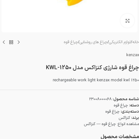
بزرگنمایی تصویر
خانه
/
لوازم الکتریکی
/
چراغ های روشنایی
/
چراغ قوه
kenzax
چراغ قوه شارژی کنزاکس مدل KWL-1250
rechargeable work light kenzax model kwl 1250
شناسه محصول:
23008000068
دسته:
چراغ قوه
دسته‌بندی:
چراغ قوه
برند:
کنزاکس
مشاهده انواع:
چراغ قوه — کنزاکس
مشخصات محصول