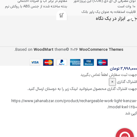
توان مصرفی ال ای دی (COB) این پروژکتور
مقاوم در برابر آب و ضربات احتمالی
10 وات است
بدنه ساخته شده از جنس ABS با روکش نرم
قابلیت استفاده به عنوان یک پاور بانک
TPR
4: نور این محصول تا حداکثر 20 متر است
قابلیت استفاده به عنوان پاور بانک با خروجی
جهان ابزار در یک نگاه
قابلیت نصب بر روی سه‌پایه
1.5 آمپر
بدنه ضدآب و بدنه مقاوم آلومینیومی
12 عدد چراغ LED سفید با نور دهی تا فاصله
300 متر
قابل استفاده به دو صورت چشمک زن و نور
ثابت SMD
.
Based on
WoodMart
theme© 2026
WooCommerce Themes
مجهز به دسته چرخشی با قابلیت چرخش
360 درجه
دو خروجی اندروید و یک پورت ورودی USB با
روکش ضد آب
۲,۹۹۸,۰۰۰
تومان
ضمانت اصالت و سلامت فیزیکی محصول
جهت ثبت سفارش لطفاً تماس بگیرید
اشتراک گذاری
×
جهت اشتراک گذاری محصول میتوانید لینک زیر را به دوستان ارسال کنید.
https://www.jahanabzar.com/product/rechargeable-work-light-kenzax-
model-kwl-1250/
کپی شد