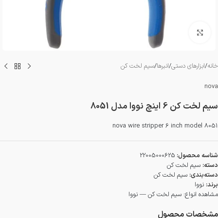
بزرگنمایی تصویر
خانه
/
ابزارهای دستی
/
انبرها
/
سیم لخت کن
nova
سیم لخت کن 6 اینچ نووا مدل 8051
nova wire stripper 6 inch model 8051
شناسه محصول:
22005000625
دسته:
سیم لخت کن
دسته‌بندی:
سیم لخت کن
برند:
نووا
مشاهده انواع:
سیم لخت کن — نووا
مشخصات محصول