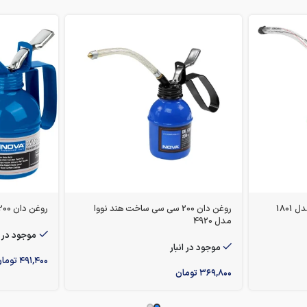
روغن دان 200 سی سی ساخت هند نووا
روغن دان 200 سی سی نووا مدل 2220
مدل 4920
موجود در ا
موجود در انبار
۴۹۱,۴۰۰
توما
۳۶۹,۸۰۰
تومان