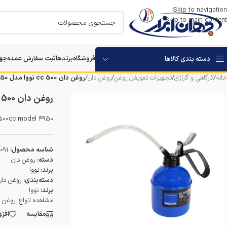
Skip to navigation
Skip to main content
فروشگاه
برندها
ثبت سفارش عمده
جها
دسته بندی کالاها
خانه
/
کارگاهی و گاراژی
/
تجهیزات تعویض روغن
/
روغن دان
/
روغن دان 500 cc نووا مدل 4950
استارتر باتری خودرو
روغن دان 500 cc نووا مدل 4950
بکس برقی و شارژی
 500cc model 4950
مرمر بر
شناسه محصول:
091
دستگاه های تخریب
دسته:
روغن دان
برند:
نووا
دسته‌بندی:
روغن دان
دستگاه های سوراخکاری
برند:
نووا
مشاهده انواع:
روغن د
دستگاه ویبراتور بتن
مقایسه
افز