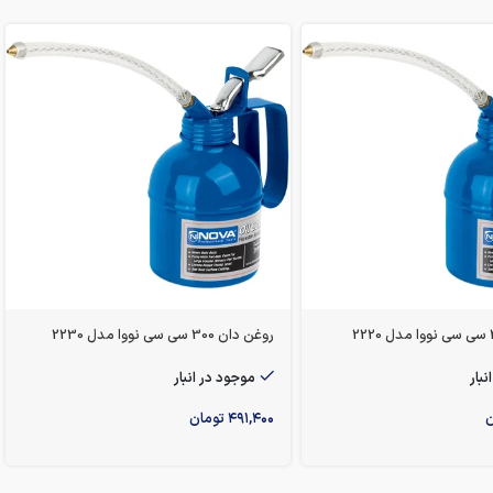
روغن دان 300 سی سی نووا مدل 2230
نبار
موجود در انبار
ن
۴۹۱,۴۰۰
تومان