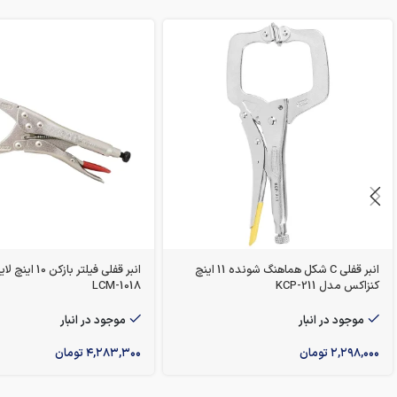
انبر قفلی C شکل هماهنگ شونده 11 اینچ
انبر قفلی فیلتر بازک
کنزاکس مدل KCP-211
LCM-1018
موجود در انبار
موجود در انبار
۲,۲۹۸,۰۰۰
تومان
۴,۲۸۳,۳۰۰
تومان