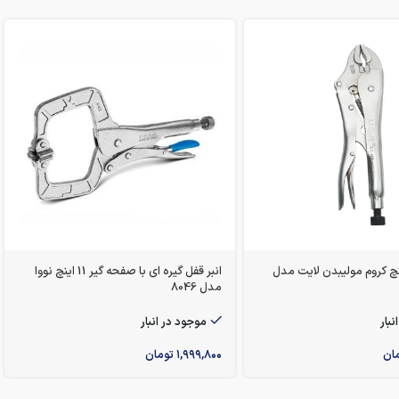
 قفلی 7 اینچ کروم مولیبدن لایت مدل
انبر قفل گیره ای با صفحه گیر 11 اینچ نووا
مدل 8046
نبار
موجود در انبار
ان
۱,۹۹۹,۸۰۰
تومان