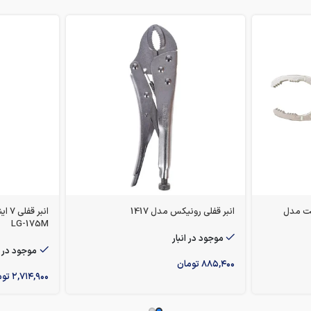
ن 10 اینچ لایت مدل
انبر قفلی رونیکس مدل 1417
انبر
LG-175M
موجود در انبار
موجود در ا
۸۸۵,۴۰۰
تومان
۲,۷۱۴,۹۰۰
توم