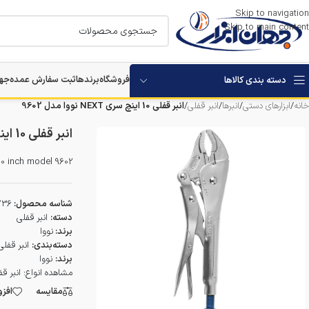
Skip to navigation
Skip to main content
فروشگاه
برندها
ثبت سفارش عمده
جها
دسته بندی کالاها
خانه
/
ابزارهای دستی
/
انبرها
/
انبر قفلی
/
انبر قفلی 10 اینچ سری NEXT نووا مدل 9602
استارتر باتری خودرو
انبر قفلی 10 اینچ سری NEXT نووا مدل 9602
بکس برقی و شارژی
 10 inch model 9602
مرمر بر
شناسه محصول:
736
دستگاه های تخریب
دسته:
انبر قفلی
برند:
نووا
دسته‌بندی:
انبر قفلی
دستگاه های سوراخکاری
برند:
نووا
مشاهده انواع:
انبر ق
دستگاه ویبراتور بتن
مقایسه
افز