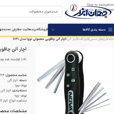
Skip to navigation
Skip to main content
فروشگاه
برندها
ثبت سفارش عمده
جها
دسته بندی کالاها
خانه
/
ابزارهای دستی
/
آچارآلات
/
آچار آلن
/
آچار آلن چاقویی معمولی نووا مدل 1141
استارتر باتری خودرو
آچار آلن چاقویی
بکس برقی و شارژی
key set model 1141
مرمر بر
شناسه محصول:
364
دستگاه های تخریب
دسته:
آچار آلن
برند:
نووا
دسته‌بندی:
آچار آلن
دستگاه های سوراخکاری
برند:
نووا
مشاهده انواع:
آچار آ
دستگاه ویبراتور بتن
مشخصات محصو