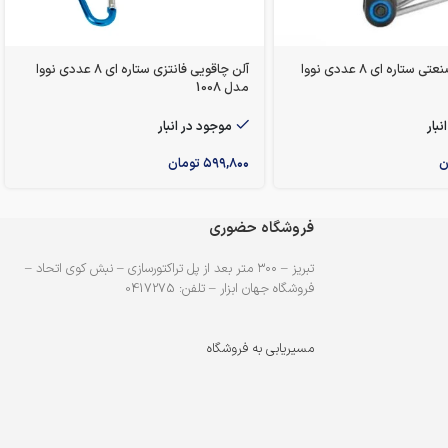
آلن چاقویی صنعتی ستاره ای 8 عددی نووا
آلن چاقویی فانتزی ستاره ای 8 عددی نووا
مدل 1008
نبار
موجود در انبار
ن
۵۹۹,۸۰۰
تومان
فروشگاه حضوری
تبریز – ۳۰۰ متر بعد از پل تراکتورسازی – نبش کوی اتحاد –
فروشگاه جهان ابزار – تلفن: 0417275
مسیریابی به فروشگاه