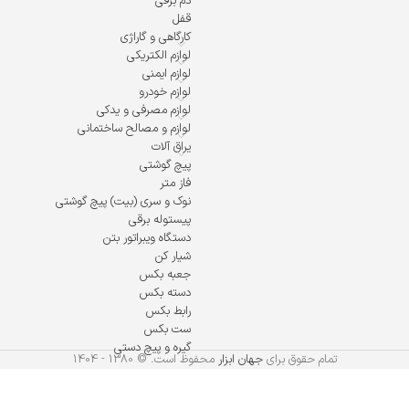
دم برقی
قفل
کارگاهی و گاراژی
لوازم الکتریکی
لوازم ایمنی
لوازم خودرو
لوازم مصرفی و یدکی
لوازم و مصالح ساختمانی
یراق آلات
پیچ گوشتی
فاز متر
نوک و سری (بیت) پیچ گوشتی
پیستوله برقی
دستگاه ویبراتور بتن
شیار کن
جعبه بکس
دسته بکس
رابط بکس
ست بکس
گیره و پیچ دستی
تمام حقوق برای
جهان ابزار
محفوظ است. © 1380 - 1404