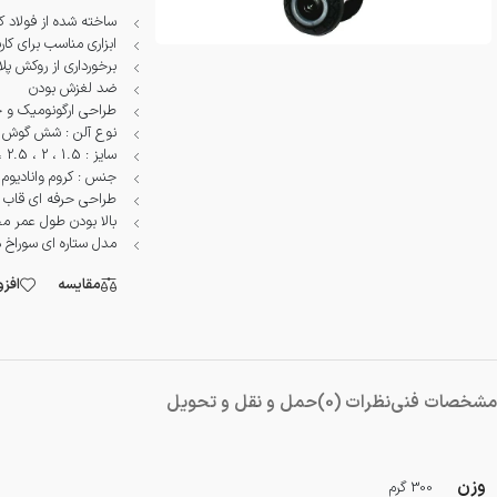
دمنده و مکنده
ساخته شده از فولاد کر
ابزاری مناسب برای کا
شستشو و نظافت
برخورداری از روکش پل
ضد لغزش بودن
شیار کن
طراحی ارگونومیک و
نوع آلن : شش گوش /
هویه برقی
سایز : 1.5 ، 2 ، 2.5 ، 3 ، 4 ، 5 ، 6 ، 8 میلیمتر
جنس : کروم وانادیوم
طراحی حرفه ای قاب
بالا بودن طول عمر 
مدل ستاره ای سوراخ د
مقایسه
افز
مشخصات فنی
نظرات (0)
حمل و نقل و تحویل
وزن
300 گرم