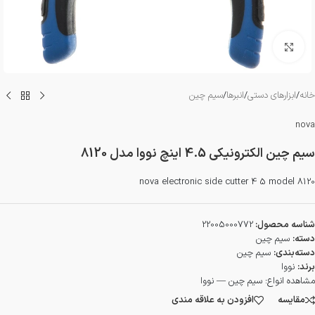
بزرگنمایی تصویر
خانه
/
ابزارهای دستی
/
انبرها
/
سیم چین
nova
سیم چین الکترونیکی 4.5 اینچ نووا مدل 8120
nova electronic side cutter 4 5 model 8120
شناسه محصول:
22005000772
دسته:
سیم چین
دسته‌بندی:
سیم چین
برند:
نووا
مشاهده انواع:
سیم چین — نووا
مقایسه
افزودن به علاقه مندی