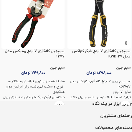
سیم‌چین کله‌گاوی 7 اینچ تایگر کنزاکس
سیم‌چین کله‌گاوی 7 اینچ رونیکس مدل
مدل KWD-27
1277
سیم چین
سیم چین
۱,۲۹۸,۰۰۰
تومان
۷۴۹,۸۰۰
تومان
انبر سیم چین 7 اینچ کله گاوی کنزاکس مدل
ساخته شده از بهترین فولاد کروم وانادیوم
KDW-27
فورج و سخت کاری شده برای افزایش دوام
سایز: 7 اینچ
عملکردی
تولید شده از فولاد کربنی مقاوم در برابر فشار
دسته‌های ارگونومیک با روکش ضد لغزش برای
و آسیب
کاهش خستگی کاربر
جهان ابزار در یک نگاه
دسته با طراحی ارگونومیک جهت کاهش
قابلیت انتقال حداکثر انرژی با کمترین نیروی
خستگی کاربر
وارد شده جهت سهولت کاربری
راهنمای مشتریان
دسته با روکش نرم TPR که خاصیت ضد
فک های ماشینکاری شده با دقت بالا، قدرت
لغزشی دارد
گیرایی ایمن را بهبود می بخشد و حداکثر
دسته‌های محصولات
گارانتی اصالت و سلامت فیزیکی کالا
کنترل را تضمین می کند