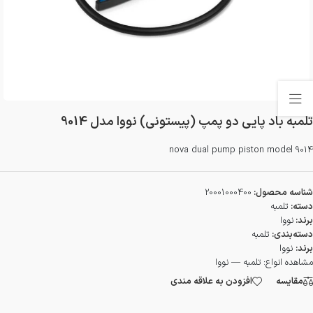
تلمبه باد پایی دو پمپ (پیستونی) نووا مدل 9014
nova dual pump piston model 9014
شناسه محصول:
20001000400
دسته:
تلمبه
برند:
نووا
دسته‌بندی:
تلمبه
برند:
نووا
مشاهده انواع:
تلمبه — نووا
مقایسه
افزودن به علاقه مندی