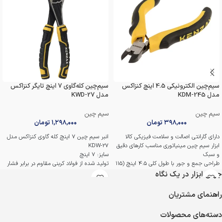
سیم‌چین الکترونیکی 4.5 اینچ کنزاکس
سیم‌چین کله‌گاوی 7 اینچ تایگر کنزاکس
مدل KDM-245
مدل KWD-27
سیم چین
سیم چین
۳۹۸,۰۰۰
تومان
۱,۲۹۸,۰۰۰
تومان
دارای گارانتی اصالت و سلامت فیزیکی کالا
انبر سیم چین 7 اینچ کله گاوی کنزاکس مدل
ابزار سیم چین مینیاتوری مناسب کارهای دقیق
KDW-27
و سبک
سایز: 7 اینچ
طراحی جمع و جور با طول کلی 4.5 اینچ (115
تولید شده از فولاد کربنی مقاوم در برابر فشار
میلی متر)
و آسیب
جهان ابزار در یک نگاه
مناسب برای مصارف الکترونیک و تعمیرات
دسته با طراحی ارگونومیک جهت کاهش
لوازم دیجیتال
خستگی کاربر
راهنمای مشتریان
دسته‌های ارگونومیک با پوشش ضد لغزش برای
دسته با روکش نرم TPR که خاصیت ضد
راحتی بیشتر
لغزشی دارد
دسته‌های محصولات
بدنه فولادی مقاوم و مستحکم
گارانتی اصالت و سلامت فیزیکی کالا