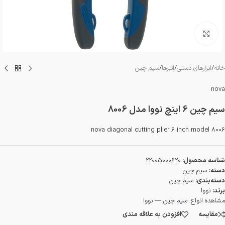
بزرگنمایی تصویر
خانه
/
ابزارهای دستی
/
انبرها
/
سیم چین
nova
سیم چین 6 اینچ نووا مدل 8006
nova diagonal cutting plier 6 inch model 8006
شناسه محصول:
22005000620
دسته:
سیم چین
دسته‌بندی:
سیم چین
برند:
نووا
مشاهده انواع:
سیم چین — نووا
مقایسه
افزودن به علاقه مندی