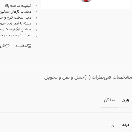
کیفیت ساخت بالا
مناسب کارهای سنگین
میله سخت کاری و حرا
دسته با قطر زیاد جه
طراحی ارگونومیک و د
میله مقاوم در برابر ض
مقایسه
افز
مشخصات فنی
نظرات (0)
حمل و نقل و تحویل
وزن
100 گرم
برند
نووا