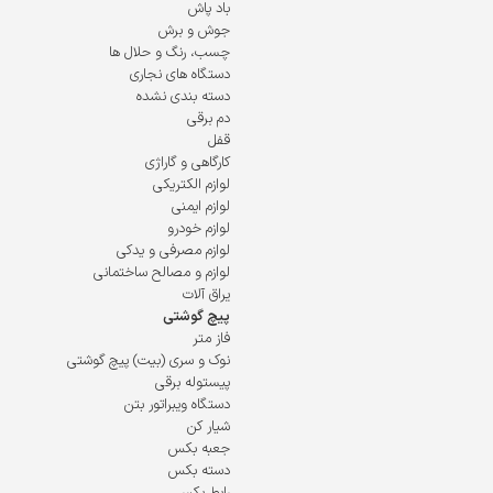
باد پاش
جوش و برش
چسب، رنگ و حلال ها
دستگاه های نجاری
دسته بندی نشده
دم برقی
قفل
کارگاهی و گاراژی
لوازم الکتریکی
لوازم ایمنی
لوازم خودرو
لوازم مصرفی و یدکی
لوازم و مصالح ساختمانی
یراق آلات
پیچ گوشتی
فاز متر
نوک و سری (بیت) پیچ گوشتی
پیستوله برقی
دستگاه ویبراتور بتن
شیار کن
جعبه بکس
دسته بکس