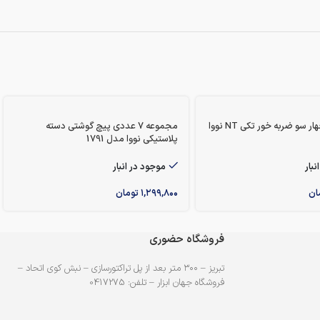
پیچ گوشتی چهار سو ضربه خور تکی NT نووا
مجموعه 7 عددی پیچ گوشتی دسته
پلاستیکی نووا مدل 1791
نبار
موجود در انبار
ان
۱,۲۹۹,۸۰۰
تومان
فروشگاه حضوری
تبریز – ۳۰۰ متر بعد از پل تراکتورسازی – نبش کوی اتحاد –
فروشگاه جهان ابزار – تلفن: 0417275