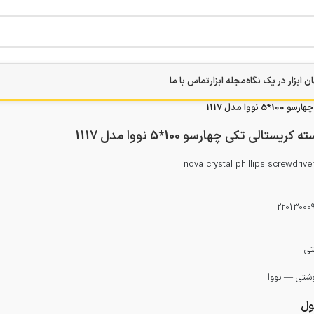
ن ابزار در یک نگاه
مجله ابزار
تماس با ما
ا مدل 1117
الی تکی چهارسو 100*5 نووا مدل 1117
nova crystal phillips screwdrive
22013000
تی
وشتی — نووا
ل