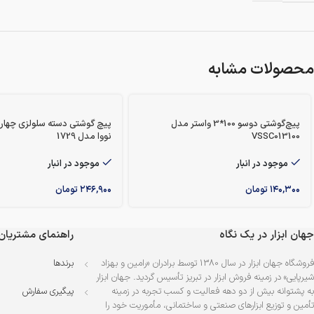
محصولات مشابه
پیچ‌گوشتی دوسو 100*3 واستر مدل
VSSC013100
نووا مدل 1729
موجود در انبار
موجود در انبار
۱۴۰,۳۰۰
تومان
۲۴۶,۹۰۰
تومان
جهان ابزار در یک نگاه
راهنمای مشتریان
فروشگاه جهان ابزار در سال 1380 توسط برادران «رامین و بهزاد
برندها
شیرپایی» در زمینه فروش ابزار در تبریز تأسیس گردید. جهان ابزار
به پشتوانه بیش از دو دهه فعالیت و کسب تجربه در زمینه
پیگیری سفارش
تأمین و توزیع ابزارهای صنعتی و ساختمانی، مأموریت خود را