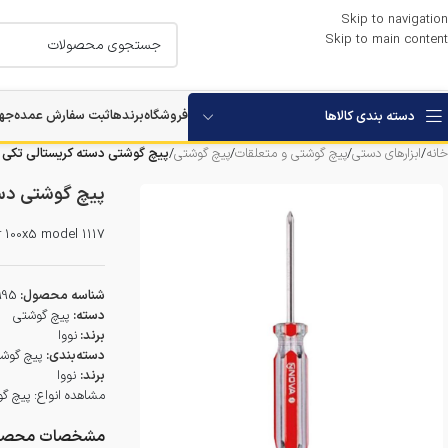
Skip to navigation
Skip to main content
فروشگاه
برندها
ثبت سفارش عمده
جها
دسته بندی کالاها
خانه
/
ابزارهای دستی
/
پیچ گوشتی و متعلقات
/
پیچ گوشتی
/
پیچ گوشتی دسته کریستالی تکی چهارسو 100*5 نوو
پیچ گوشتی دسته کریست
r 100x5 model 1117
شناسه محصول:
995
دسته:
پیچ گوشتی
برند:
نووا
دسته‌بندی:
پیچ گوش
برند:
نووا
مشاهده انواع:
پیچ گ
مشخصات محصو