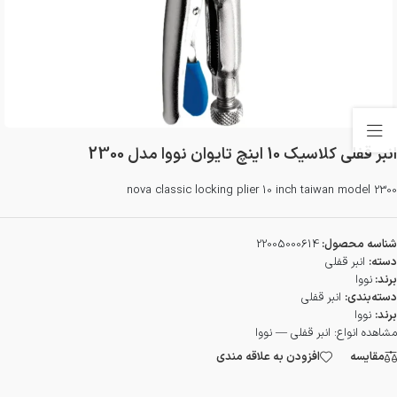
انبر قفلی کلاسیک 10 اینچ تایوان نووا مدل 2300
nova classic locking plier 10 inch taiwan model 2300
شناسه محصول:
22005000614
دسته:
انبر قفلی
برند:
نووا
دسته‌بندی:
انبر قفلی
برند:
نووا
مشاهده انواع:
انبر قفلی — نووا
مقایسه
افزودن به علاقه مندی