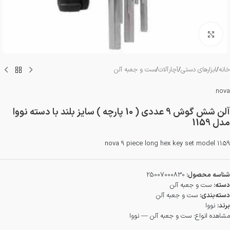
بزرگنمایی تصویر
خانه
/
ابزارهای دستی
/
آچارآلات
/
ست و جعبه آلن
nova
آلن شش گوش 9 عددی ( 10 پارچه ) سایز بلند با دسته نووا
مدل 1159
nova 9 piece long hex key set model 1159
شناسه محصول:
25007000830
دسته:
ست و جعبه آلن
دسته‌بندی:
ست و جعبه آلن
برند:
نووا
مشاهده انواع:
ست و جعبه آلن — نووا