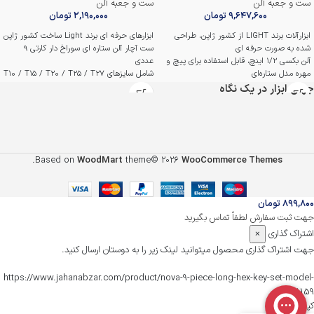
ست و جعبه آلن
ست و جعبه آلن
۹,۶۴۷,۶۰۰
تومان
۲,۱۹۰,۰۰۰
تومان
ابزارآلات برند LIGHT از کشور ژاپن، طراحی
ابزارهای حرفه ای برند Light ساخت کشور ژاپن
شده به صورت حرفه ای
ست آچار آلن ستاره ای سوراخ دار کارتی 9
آلن بکسی 1/2 اینچ، قابل استفاده برای پیچ و
عددی
مهره‌ مدل ستاره‌ای
شامل سایزهای T10 / T15 / T20 / T25 / T27
اندازه‌های T20 - T25 - T27 - T30 - T40 -
/ T30 / T40 / T45 / T50
جهان ابزار در یک نگاه
T45 - T50 - T55 - T60
دارای حفره بر روی سر آچار مناسب پیچ های
دارای روکش آینه‌ای برای افزایش دوام و
پین دار
محافظت در برابر خوردگی
سخت کاری شده و دارای استحکام فوق العاده
ساخته شده از آلیاژ فولاد Cr.V با استحکام بالا
بالا
جهت تحمل فشار
ساخته شده از آلیاژ کروم مولیبدن
.
Based on
WoodMart
theme© 2026
WooCommerce Themes
جعبه فلزی مقاوم برای محافظت از ابزارها در
روکش مشکی ضد خش و ضد سایش و
برابر ضربه و آسیب
خوردگی
مناسب استفاده در گاراژها، تعمیرات صنعتی و
ضمانت اصالت و سلامت فیزیکی کالا
مصارف شخصی
۸۹۹,۸۰۰
تومان
ارسال فوری به تمام شهر ها + ضمانت اصالت
جهت ثبت سفارش لطفاً تماس بگیرید
و تضمین سلامت
اشتراک گذاری
×
جهت اشتراک گذاری محصول میتوانید لینک زیر را به دوستان ارسال کنید.
https://www.jahanabzar.com/product/nova-9-piece-long-hex-key-set-model-
1159/
کپی شد