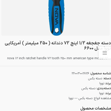
دسته جغجغه 1/2 اینچ 72 دندانه ( 250 میلیمتر ) آمریکایی
نووا مدل 6600
nova 12 inch ratchet handle 72 tooth 250 mm american type model 6600
شناسه محصول:
22003002826
دسته:
دسته بکس
برند:
نووا
دسته‌بندی:
دسته بکس
برند:
نووا
مشاهده انواع:
دسته بکس — نووا
مشخصات محصول