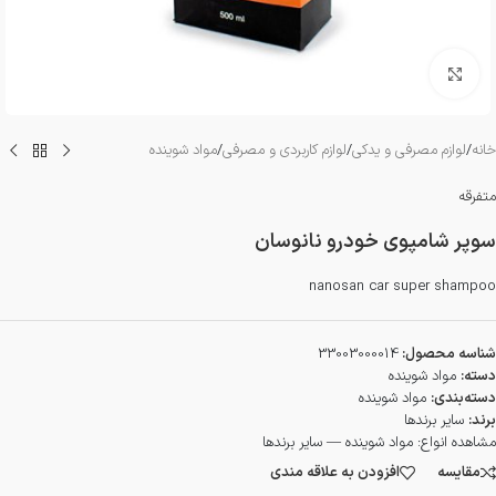
بزرگنمایی تصویر
خانه
/
لوازم مصرفی و یدکی
/
لوازم کاربردی و مصرفی
/
مواد شوینده
متفرقه
سوپر شامپوی خودرو نانوسان
nanosan car super shampoo
شناسه محصول:
33003000014
دسته:
مواد شوینده
دسته‌بندی:
مواد شوینده
برند:
سایر برندها
مشاهده انواع:
مواد شوینده — سایر برندها
مقایسه
افزودن به علاقه مندی