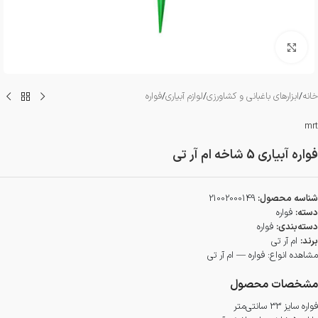
بزرگنمایی تصویر
خانه
/
ابزارهای باغبانی و کشاورزی
/
لوازم آبیاری
/
فواره
mrt
فواره آبیاری 5 شاخه ام آر تی
شناسه محصول:
21002000149
دسته:
فواره
دسته‌بندی:
فواره
برند:
ام آر تی
مشاهده انواع:
فواره — ام آر تی
مشخصات محصول
فواره سایز 33 سانتی‌متر