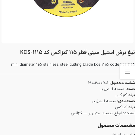
تیغ برش استیل مینی قطر 115 کنزاکس کد KCS-1115
mini diameter 115 stainless steel cutting blade kcs 1115 code kcs 1115
شناسه محصول:
19006000501
دسته:
صفحه استیل بر
برند:
کنزاکس
دسته‌بندی:
صفحه استیل بر
برند:
کنزاکس
مشاهده انواع:
صفحه استیل بر — کنزاکس
مشخصات محصول