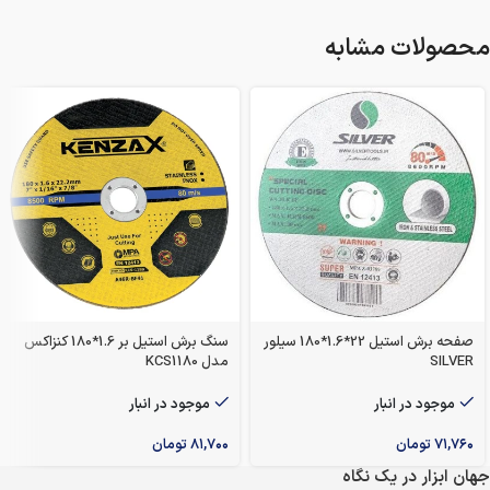
محصولات مشابه
صفحه برش استیل 22*1.6*180 سیلور
سنگ برش استیل بر 1.6*180 کنزاکس
SILVER
مدل KCS1180
موجود در انبار
موجود در انبار
۷۱,۷۶۰
تومان
۸۱,۷۰۰
تومان
جهان ابزار در یک نگاه