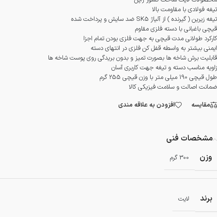
محصولات لایت ساخت کشور ژاپن
تیغه فولادی با مقاومت بالا
تیغه زیرین ( گیرنده ) از آلیاژ SK5 ضد سایش و پرداخت شده
قیچی باغبانی با دسته فلزی مقاوم
کارکرد طولانی مدت قیچی به جهت فلزی بودن تمام اجزا
ایمنی بیشتر به واسطه قفل کن فلزی در انتهای دسته
قابلیت برش شاخه ها بصورت تمیز و بدون بریدگی روی پوست شاخه ها
زاویه مناسب دسته و تیغه جهت کاربری آسان
طول قیچی 190 میلی متر با وزن قیچی 255 گرم
ضمانت اصالت و سلامت فیزیکی کالا
مقایسه
افزودن به علاقه مندی
مشخصات فنی
وزن
300 گرم
برند
لایت