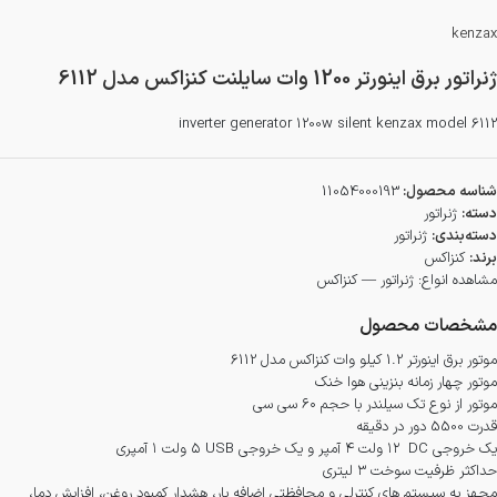
kenzax
ژنراتور برق اینورتر 1200 وات سایلنت کنزاکس مدل 6112
inverter generator 1200w silent kenzax model 6112
شناسه محصول:
11054000193
دسته:
ژنراتور
دسته‌بندی:
ژنراتور
برند:
کنزاکس
مشاهده انواع:
ژنراتور — کنزاکس
مشخصات محصول
موتور برق اینورتر 1.2 کیلو وات کنزاکس مدل 6112
موتور چهار زمانه بنزینی هوا خنک
موتور از نوع تک سیلندر با حجم ۶۰ سی سی
قدرت 5500 دور در دقیقه
یک خروجی
DC
۱۲ ولت ۴ آمپر و یک خروجی
USB
۵ ولت ۱ آمپری
حداکثر ظرفیت سوخت ۳ لیتری
مجهز به سیستم های کنترلی و محافظتی اضافه بار، هشدار کمبود روغن، افزایش دما،