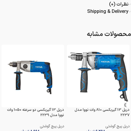
نظرات (0)
Shipping & Delivery
محصولات مشابه
دریل 13 گیربکسی 810 وات نووا مدل
دریل 13 گیربکسی دو سرعته 1050 وات
2237
نووا مدل 2239
دریل پیچ گوشتی
دریل پیچ گوشتی