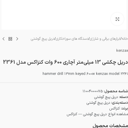
بزرگنمایی تصویر
خانه
/
ابزارهای برقی و شارژی
/
دستگاه های سوراخکاری
/
دریل پیچ گوشتی
kenzax
دریل چکشی 13 میلی‌متر آچاری 600 وات کنزاکس مدل 2361
hammer drill 13mm keyed 600w kenzax model 2361
شناسه محصول:
11004000075
دسته:
دریل پیچ گوشتی
دسته‌بندی:
دریل پیچ گوشتی
برند:
کنزاکس
مشاهده انواع:
دریل پیچ گوشتی — کنزاکس
مشخصات محصول