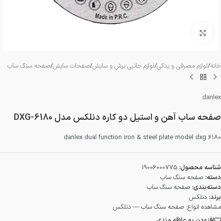
بزرگنمایی تصویر
خانه
/
لوازم مصرفی و یدکی
/
لوازم جانبی برش و سایش
/
صفحات سایش
/
صفحه سنگ ساب
danlex
صفحه ساب آهن و استیل دو کاره دنلکس مدل DXG-6180
danlex dual function iron & steel plate model dxg 6180
شناسه محصول:
19006000775
دسته:
صفحه سنگ ساب
دسته‌بندی:
صفحه سنگ ساب
برند:
دنلکس
مشاهده انواع:
صفحه سنگ ساب — دنلکس
افزودن به علاقه مندی